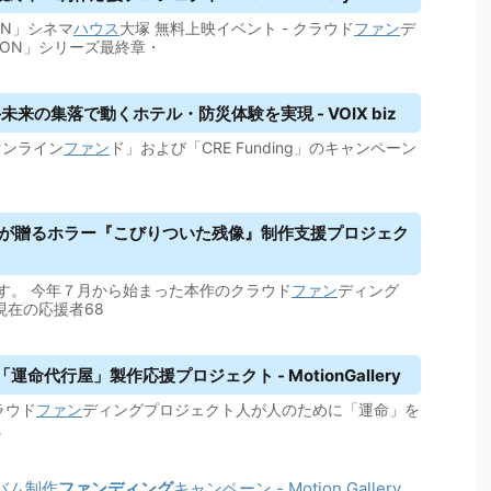
ION」シネマ
ハウス
大塚 無料上映イベント - クラウド
ファン
デ
ION」シリーズ最終章・
現——未来の集落で動くホテル・防災体験を実現 - VOIX biz
オンライン
ファン
ド」および「CRE Funding」のキャンペーン
督が贈るホラー『こびりついた残像』制作支援プロジェク
す。 今年７月から始まった本作のクラウド
ファン
ディング
現在の応援者68
代行屋」製作応援プロジェクト - MotionGallery
クラウド
ファン
ディングプロジェクト人が人のために「運命」を
。
アルバム制作
ファンディング
キャンペーン - Motion Gallery