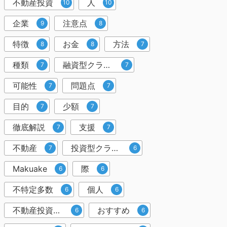
不動産投資
人
10
10
企業
注意点
9
8
特徴
お金
方法
8
8
7
種類
融資型クラウドファンディング
7
7
可能性
問題点
7
7
目的
少額
7
7
徹底解説
支援
7
7
不動産
投資型クラウドファンディング
7
6
Makuake
際
6
6
不特定多数
個人
6
6
不動産投資クラウドファンディング
おすすめ
6
6