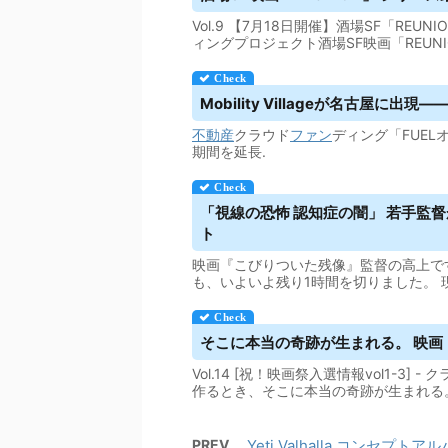
Vol.9 【7月18日開催】酒場SF「REUN
ィングプロジェクト酒場SF映画「REUN
Mobility Villageが名古屋に出
不動産
クラウド
ファン
ディング「FUEL
期間を延長.
「視線の恐怖 認知症の闇」 若手監
ト
映画『こびりついた残像』監督の高上で
も、いよいよ残り1時間を切りました。 
そこに本当の奇跡が生まれる。 映画「運命
Vol.14 [祝！映画祭入選情報vol1-3] - 
作るとき、そこに本当の奇跡が生まれる
PREV
Yeti Valhalla コンセプト