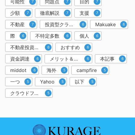
可能性
問題点
目的
7
7
7
少額
徹底解説
支援
7
7
7
不動産
投資型クラウドファンディング
Makuake
7
6
6
際
不特定多数
個人
6
6
6
不動産投資クラウドファンディング
おすすめ
6
6
資金調達
メリット＆デメリット
本記事
6
6
6
middot
海外
campfire
6
5
5
一つ
Yahoo
以下
5
5
5
クラウドファンディングサービス
5