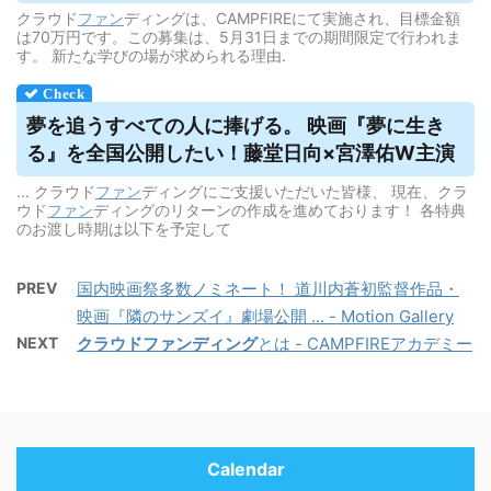
クラウド
ファン
ディングは、CAMPFIREにて実施され、目標金額
は70万円です。この募集は、5月31日までの期間限定で行われま
す。 新たな学びの場が求められる理由.
夢を追うすべての人に捧げる。 映画『夢に生き
る』を全国公開したい！藤堂日向×宮澤佑W主演
... クラウド
ファン
ディングにご支援いただいた皆様、 現在、クラ
ウド
ファン
ディングのリターンの作成を進めております！ 各特典
のお渡し時期は以下を予定して
PREV
国内映画祭多数ノミネート！ 道川内蒼初監督作品・
映画『隣のサンズイ』劇場公開 ... - Motion Gallery
NEXT
クラウドファンディング
とは - CAMPFIREアカデミー
Calendar