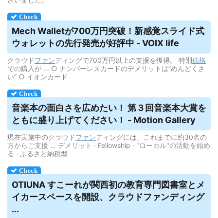
Mech Walletが700万円突破！新感覚スライド式
ウォレットの先行発売が好評中 - VOIX life
クラウド
ファン
ディングで700万円以上の支援を獲得。 特別
価格
での購入が ... ○ ナンバーレスカードのデメリットは”めんどくさ
い” ○ イオンカード
音楽本の面白さを広めたい！ 第３回音楽本大賞を
ともに盛り上げてください！ - Motion Gallery
現在実施中のクラウド
ファン
ディングには、これまでに約30名の
方からご支援 ... デメリット · Fellowship · "ローカル"の活動を始め
る · ふるさと納税型
OTIUNA すこーれが関西初の教育専門図書室とメ
イカースペースを開設、
クラウドファンディング
...