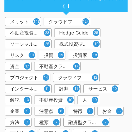
く！
メリット
クラウドファンディング
148
124
不動産投資型クラウドファンディング
Hedge Guide
28
25
ソーシャルレンディング
株式投資型クラウドファンディング
25
19
リスク
投資
投資家
19
19
18
資金
不動産クラウドファンディング
17
17
プロジェクト
クラウドファンディング投資
14
12
インターネット
評判
サービス
11
11
10
解説
不動産投資
人
10
10
10
企業
注意点
特徴
お金
9
8
8
8
方法
種類
融資型クラウドファンディング
7
7
7