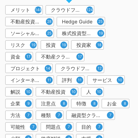
メリット
クラウドファンディング
148
124
不動産投資型クラウドファンディング
Hedge Guide
28
25
ソーシャルレンディング
株式投資型クラウドファンディング
25
19
リスク
投資
投資家
19
19
18
資金
不動産クラウドファンディング
17
17
プロジェクト
クラウドファンディング投資
14
12
インターネット
評判
サービス
11
11
10
解説
不動産投資
人
10
10
10
企業
注意点
特徴
お金
9
8
8
8
方法
種類
融資型クラウドファンディング
7
7
7
可能性
問題点
目的
7
7
7