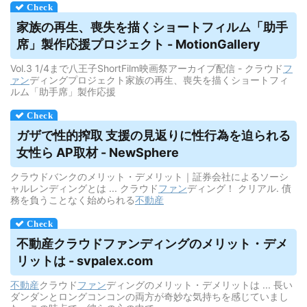
家族の再生、喪失を描くショートフィルム「助手
席」製作応援プロジェクト - MotionGallery
Vol.3 1/4まで八王子ShortFilm映画祭アーカイブ配信 - クラウド
フ
ァン
ディングプロジェクト家族の再生、喪失を描くショートフィ
ルム「助手席」製作応援
ガザで性的搾取 支援の見返りに性行為を迫られる
女性ら AP取材 - NewSphere
クラウドバンクのメリット・デメリット｜証券会社によるソーシ
ャルレンディングとは ... クラウド
ファン
ディング！ クリアル. 債
務を負うことなく始められる
不動産
不動産
クラウドファンディング
のメリット・
デメ
リット
は - svpalex.com
不動産
クラウド
ファン
ディングのメリット・デメリットは ... 長い
ダンダンとロングコンコンの両方が奇妙な気持ちを感じていまし