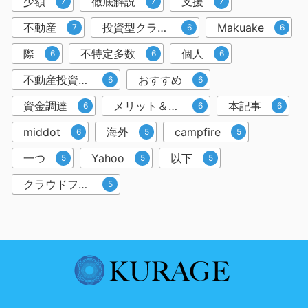
少額
徹底解説
支援
7
7
7
不動産
投資型クラウドファンディング
Makuake
7
6
6
際
不特定多数
個人
6
6
6
不動産投資クラウドファンディング
おすすめ
6
6
資金調達
メリット＆デメリット
本記事
6
6
6
middot
海外
campfire
6
5
5
一つ
Yahoo
以下
5
5
5
クラウドファンディングサービス
5