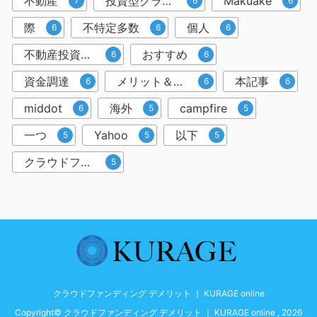
不動産
投資型クラウドファンディング
Makuake
7
6
6
際
不特定多数
個人
6
6
6
不動産投資クラウドファンディング
おすすめ
6
6
資金調達
メリット＆デメリット
本記事
6
6
6
middot
海外
campfire
6
5
5
一つ
Yahoo
以下
5
5
5
クラウドファンディングサービス
5
クラウドファンディング デメリット ｜ KURAGE online
Copyright© クラウドファンディング デメリット ｜ KURAGE online , 2026