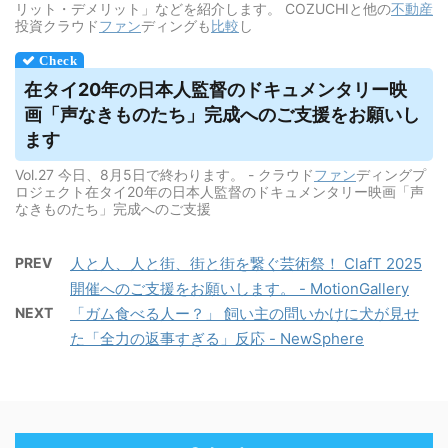
リット・デメリット」などを紹介します。 COZUCHIと他の
不動産
投資クラウド
ファン
ディングも
比較
し
在タイ20年の日本人監督のドキュメンタリー映
画「声なきものたち」完成へのご支援をお願いし
ます
Vol.27 今日、8月5日で終わります。 - クラウド
ファン
ディングプ
ロジェクト在タイ20年の日本人監督のドキュメンタリー映画「声
なきものたち」完成へのご支援
PREV
人と人、人と街、街と街を繋ぐ芸術祭！ ClafT 2025
開催へのご支援をお願いします。 - MotionGallery
NEXT
「ガム食べる人ー？」 飼い主の問いかけに犬が見せ
た「全力の返事すぎる」反応 - NewSphere