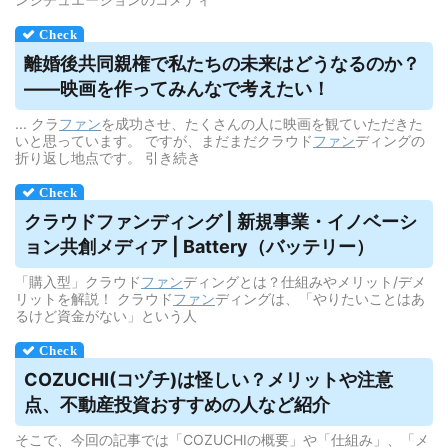
離婚後共同親権で私たちの未来はどうなるのか？
——映画を作ってみんなで考えたい！
... クラ
ファン
を成功させ、たくさんの人に映画を観ていただきた
いと思っています。 ですが、まだまだクラウド
ファン
ディングの
折り返し地点です。 引き続き
クラウドファンディング
| 新規事業・イノベーシ
ョン共創メディア | Battery（バッテリー）
「購入型」クラウド
ファン
ディングとは？仕組みやメリット/デメ
リットを解説！ クラウド
ファン
ディングは、「やりたいことはあ
るけど資金がない」という人
COZUCHI(コヅチ)は怪しい？メリットや注意
点、不動産投資おすすめの人など紹介
そこで、今回の記事では「COZUCHIの概要」や「仕組み」、「メ