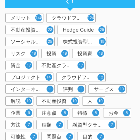
く！
メリット
クラウドファンディング
148
124
不動産投資型クラウドファンディング
Hedge Guide
28
25
ソーシャルレンディング
株式投資型クラウドファンディング
25
19
リスク
投資
投資家
19
19
18
資金
不動産クラウドファンディング
17
17
プロジェクト
クラウドファンディング投資
14
12
インターネット
評判
サービス
11
11
10
解説
不動産投資
人
10
10
10
企業
注意点
特徴
お金
9
8
8
8
方法
種類
融資型クラウドファンディング
7
7
7
可能性
問題点
目的
7
7
7