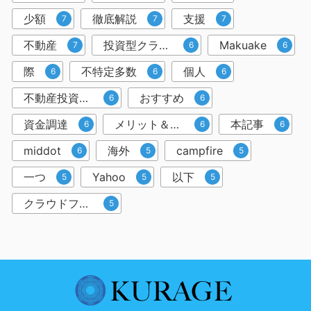
少額
徹底解説
支援
7
7
7
不動産
投資型クラウドファンディング
Makuake
7
6
6
際
不特定多数
個人
6
6
6
不動産投資クラウドファンディング
おすすめ
6
6
資金調達
メリット＆デメリット
本記事
6
6
6
middot
海外
campfire
6
5
5
一つ
Yahoo
以下
5
5
5
クラウドファンディングサービス
5