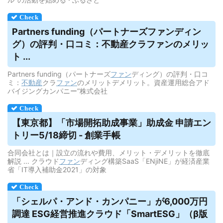
Partners funding（パートナーズ
ファンディン
グ
）の評判・口コミ：不動産クラファンのメリッ
ト ...
Partners funding（パートナーズ
ファン
ディング）の評判・口コ
ミ：
不動産
クラ
ファン
のメリットデメリット。資産運用総合アド
バイジングカンパニー”株式会社
【東京都】「市場開拓助成事業」助成金 申請エン
トリー5/18締切 - 創業手帳
合同会社とは｜設立の流れや費用、メリット・デメリットを徹底
解説 ... クラウド
ファン
ディング構築SaaS「ENjiNE」が経済産業
省「IT導入補助金2021」の対象
「シェルパ・アンド・カンパニー」が6,000万円
調達 ESG経営推進
クラウド
「SmartESG」（β版