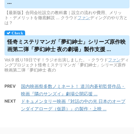
...
【最新版】合同会社設立の教科書｜設立の流れや費用、メリッ
ト・デメリットを徹底解説 ... クラウド
ファン
ディングのやり方と
は？
怪奇ミステリマンガ「夢幻紳士」シリーズ原作映
画第二弾「夢幻紳士 夜の劇場」製作支援 ...
Vol.9 残り19日です！ラジオ出演しました。 - クラウド
ファン
ディ
ングプロジェクト怪奇ミステリマンガ「夢幻紳士」シリーズ原作
映画第二弾「夢幻紳士 夜の
PREV
国内映画祭多数ノミネート！ 道川内蒼初監督作品・
映画『隣のサンズイ』劇場公開応援 ...
NEXT
ドキュメンタリー映画『対話の中の光 日本のオープ
ンダイアローグ（仮題）』の製作・上映 ...