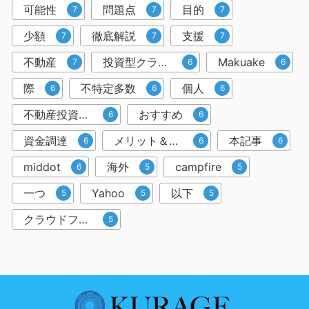
可能性
問題点
目的
7
7
7
少額
徹底解説
支援
7
7
7
不動産
投資型クラウドファンディング
Makuake
7
6
6
際
不特定多数
個人
6
6
6
不動産投資クラウドファンディング
おすすめ
6
6
資金調達
メリット＆デメリット
本記事
6
6
6
middot
海外
campfire
6
5
5
一つ
Yahoo
以下
5
5
5
クラウドファンディングサービス
5