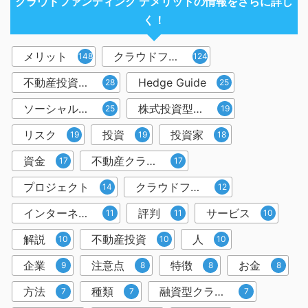
クラウドファンディング デメリットの情報をさらに詳し
く！
メリット
クラウドファンディング
148
124
不動産投資型クラウドファンディング
Hedge Guide
28
25
ソーシャルレンディング
株式投資型クラウドファンディング
25
19
リスク
投資
投資家
19
19
18
資金
不動産クラウドファンディング
17
17
プロジェクト
クラウドファンディング投資
14
12
インターネット
評判
サービス
11
11
10
解説
不動産投資
人
10
10
10
企業
注意点
特徴
お金
9
8
8
8
方法
種類
融資型クラウドファンディング
7
7
7