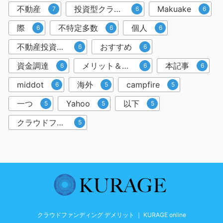
不動産
投資型クラウドファンディング
Makuake
7
6
6
際
不特定多数
個人
6
6
6
不動産投資クラウドファンディング
おすすめ
6
6
資金調達
メリット＆デメリット
本記事
6
6
6
middot
海外
campfire
6
5
5
一つ
Yahoo
以下
5
5
5
クラウドファンディングサービス
5
クラウドファンディング デメリット ｜ KURAGE online