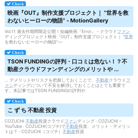
映画『OUT』制作支援プロジェクト｜ “世界を救
わないヒーローの物語” - MotionGallery
Vol.11 過去作期間限定公開！短編映画『Error』 - クラウド
ファン
ディングプロジェクト映画『OUT』制作支援プロジェクト｜ “
世界
を救わないヒーローの物語”―
TSON FUNDINGの評判・口コミは危ない！？不
動産
クラウドファンディング
のメリットや ...
... デメリットやリスクを把握しておくことで、
不動産
クラウド
フ
ァン
ディングについて不安を解消しておくことはとても重要で
す。本記事ではTSON FUNDINGの評判や
こ ず ち 不動産 投資
COZUCHI
不動産
投資クラウド
ファン
ディング · COZUCHI –
YouTube · COZUCHI(コヅチ)で
不動産
投資、メリット・デメリッ
トは？ · COZUCHI（コヅチ）
不動産
投資