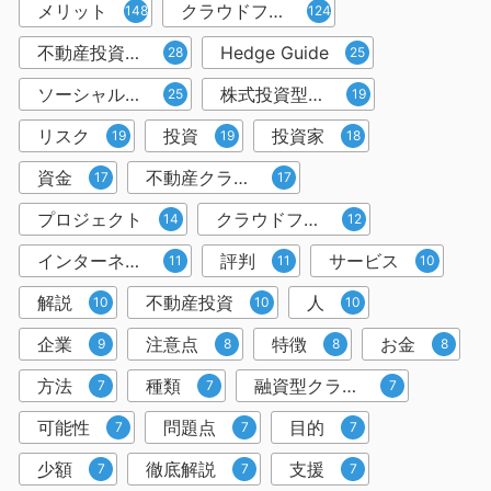
メリット
クラウドファンディング
148
124
不動産投資型クラウドファンディング
Hedge Guide
28
25
ソーシャルレンディング
株式投資型クラウドファンディング
25
19
リスク
投資
投資家
19
19
18
資金
不動産クラウドファンディング
17
17
プロジェクト
クラウドファンディング投資
14
12
インターネット
評判
サービス
11
11
10
解説
不動産投資
人
10
10
10
企業
注意点
特徴
お金
9
8
8
8
方法
種類
融資型クラウドファンディング
7
7
7
可能性
問題点
目的
7
7
7
少額
徹底解説
支援
7
7
7