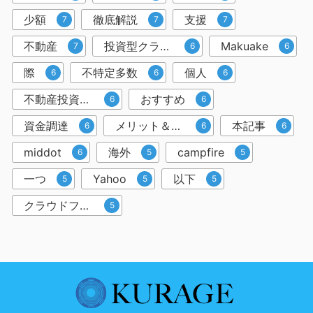
少額
徹底解説
支援
7
7
7
不動産
投資型クラウドファンディング
Makuake
7
6
6
際
不特定多数
個人
6
6
6
不動産投資クラウドファンディング
おすすめ
6
6
資金調達
メリット＆デメリット
本記事
6
6
6
middot
海外
campfire
6
5
5
一つ
Yahoo
以下
5
5
5
クラウドファンディングサービス
5