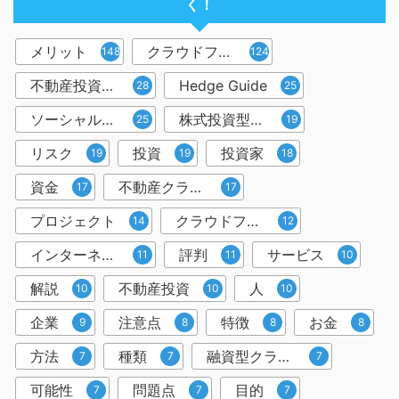
く！
メリット
クラウドファンディング
148
124
不動産投資型クラウドファンディング
Hedge Guide
28
25
ソーシャルレンディング
株式投資型クラウドファンディング
25
19
リスク
投資
投資家
19
19
18
資金
不動産クラウドファンディング
17
17
プロジェクト
クラウドファンディング投資
14
12
インターネット
評判
サービス
11
11
10
解説
不動産投資
人
10
10
10
企業
注意点
特徴
お金
9
8
8
8
方法
種類
融資型クラウドファンディング
7
7
7
可能性
問題点
目的
7
7
7