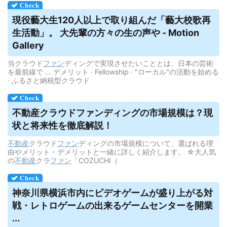
現役藝大生120人以上で取り組んだ「藝大校歌再
生活動」。 大先輩の方々の生の声や - Motion
Gallery
当クラウド
ファン
ディングで実現させたいこととは、日本の芸術
を最前線で ... デメリット · Fellowship · "ローカル"の活動を始める
· ふるさと納税型クラウド
不動産
クラウドファンディング
の市場規模は？現
状と将来性を徹底解説！
不動産
クラウド
ファン
ディングの市場規模について、選ばれる理
由やメリット・デメリットと一緒に詳しく紹介します。 ☆大人気
の
不動産
クラ
ファン
「COZUCHI（
神奈川県横浜市内にビデオゲームが盛り上がる対
戦・レトロゲームの出来るゲームセンターを開業
...