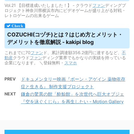
Vol.21 【目標達成いたしました！】 - クラウド
ファン
ディングプ
ロジェクト神奈川県横浜市内にビデオゲームが盛り上がる対戦・
レトロゲームの出来るゲーム
COZUCHI(コヅチ)とは？はじめ方とメリット・
デメリット
を徹底解説 - kakipi blog
これまでに70
ファン
ド、累計調達額356.2億円に達するなど、
不
動産
クラウド
ファン
ディング業界でもかなりの実績を持っている
企業になります。 ＼登録無料・
スマホ
PREV
ドキュメンタリー映画『ボーン・アゲイン 薬物依存
症と生きる』 制作支援プロジェクト
NEXT
鎌倉の驚異の館「酔鯨館」を次世代へ巨大オブジェ
『空を泳ぐくじら』を再生したい - Motion Gallery