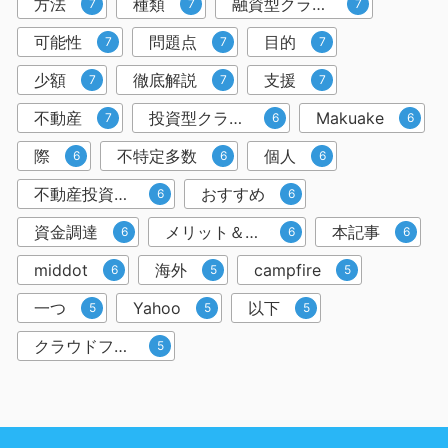
方法
種類
融資型クラウドファンディング
7
7
7
可能性
問題点
目的
7
7
7
少額
徹底解説
支援
7
7
7
不動産
投資型クラウドファンディング
Makuake
7
6
6
際
不特定多数
個人
6
6
6
不動産投資クラウドファンディング
おすすめ
6
6
資金調達
メリット＆デメリット
本記事
6
6
6
middot
海外
campfire
6
5
5
一つ
Yahoo
以下
5
5
5
クラウドファンディングサービス
5