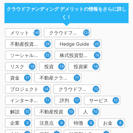
クラウドファンディング デメリットの情報をさらに詳し
く！
メリット
クラウドファンディング
148
124
不動産投資型クラウドファンディング
Hedge Guide
28
25
ソーシャルレンディング
株式投資型クラウドファンディング
25
19
リスク
投資
投資家
19
19
18
資金
不動産クラウドファンディング
17
17
プロジェクト
クラウドファンディング投資
14
12
インターネット
評判
サービス
11
11
10
解説
不動産投資
人
10
10
10
企業
注意点
特徴
お金
9
8
8
8