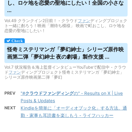
し、ロケ地を恋愛の聖地にしたい！全国の小さな
...
Vol.49 クランクイン2日前！ - クラウド
ファン
ディングプロジェク
ト一緒に創ろう！映画「潮待ち模様」 映画で町おこし、ロケ地を
恋愛の聖地にしたい！
怪奇ミステリマンガ「夢幻紳士」シリーズ原作映
画第二弾「夢幻紳士 夜の劇場」製作支援 ...
Vol.7 状況報告＆海上監督インタビューYouTubeで配信中 - クラウ
ド
ファン
ディングプロジェクト怪奇ミステリマンガ「夢幻紳士」
シリーズ原作映画第二弾「夢幻
PREV
"#
クラウドファンディング
の" - Results on X | Live
Posts & Updates
NEXT
Kindleを簡単に「オーディオブック化」する方法。通
勤・家事も耳読書を楽しもう - ライフハッカー