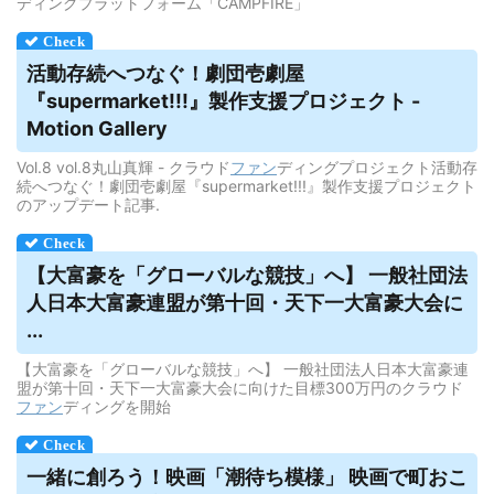
ディングプラットフォーム「CAMPFIRE」
活動存続へつなぐ！劇団壱劇屋
『supermarket!!!』製作支援プロジェクト -
Motion Gallery
Vol.8 vol.8丸山真輝 - クラウド
ファン
ディングプロジェクト活動存
続へつなぐ！劇団壱劇屋『supermarket!!!』製作支援プロジェクト
のアップデート記事.
【大富豪を「グローバルな競技」へ】 一般社団法
人日本大富豪連盟が第十回・天下一大富豪大会に
...
【大富豪を「グローバルな競技」へ】 一般社団法人日本大富豪連
盟が第十回・天下一大富豪大会に向けた目標300万円のクラウド
ファン
ディングを開始
一緒に創ろう！映画「潮待ち模様」 映画で町おこ