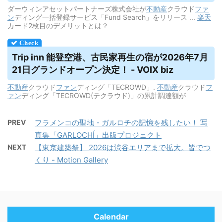
ダーウィンアセットパートナーズ株式会社が
不動産
クラウド
ファ
ン
ディング一括登録サービス「Fund Search」をリリース ...
楽天
カード2枚目のデメリットとは？
Trip inn 能登空港、古民家再生の宿が2026年7月
21日グランドオープン決定！ - VOIX biz
不動産
クラウド
ファン
ディング「TECROWD」.
不動産
クラウド
フ
ァン
ディング「TECROWD(テクラウド)」の累計調達額が
PREV
フラメンコの聖地・ガルロチの記憶を残したい！ 写
真集「GARLOCHÍ」出版プロジェクト
NEXT
【東京建築祭】 2026は渋谷エリアまで拡大。皆でつ
くり - Motion Gallery
Calendar