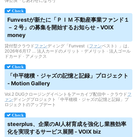
弾公演『しあわせになろう
Funvestが新たに「ＰＩＭ 不動産事業ファンド１
－２号」の募集を開始するお知らせ - VOIX
money
貸付型クラウド
ファン
ディング「Funvest（
ファン
ベスト）」は、
2026年6月17 ... 法人カードのメリット・デメリット · 法人ゴール
ドカード · アメックス
「中平穂積・ジャズの記憶と記録」プロジェクト
- Motion Gallery
Vol.2 DUGクロージングイベントをアーカイブ配信中 - クラウド
フ
ァン
ディングプロジェクト「中平穂積・ジャズの記憶と記録」プ
ロジェクトのアップデート
steerplus、企業のAI人材育成を強化し業務効率
化を実現するサービス展開 - VOIX biz