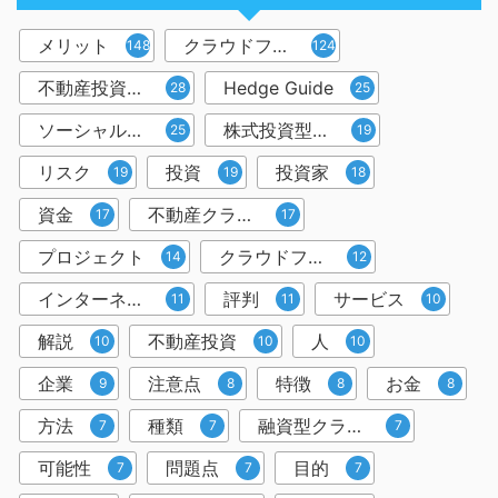
メリット
クラウドファンディング
148
124
不動産投資型クラウドファンディング
Hedge Guide
28
25
ソーシャルレンディング
株式投資型クラウドファンディング
25
19
リスク
投資
投資家
19
19
18
資金
不動産クラウドファンディング
17
17
プロジェクト
クラウドファンディング投資
14
12
インターネット
評判
サービス
11
11
10
解説
不動産投資
人
10
10
10
企業
注意点
特徴
お金
9
8
8
8
方法
種類
融資型クラウドファンディング
7
7
7
可能性
問題点
目的
7
7
7