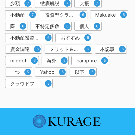
少額
徹底解説
支援
7
7
7
不動産
投資型クラウドファンディング
Makuake
7
6
6
際
不特定多数
個人
6
6
6
不動産投資クラウドファンディング
おすすめ
6
6
資金調達
メリット＆デメリット
本記事
6
6
6
middot
海外
campfire
6
5
5
一つ
Yahoo
以下
5
5
5
クラウドファンディングサービス
5