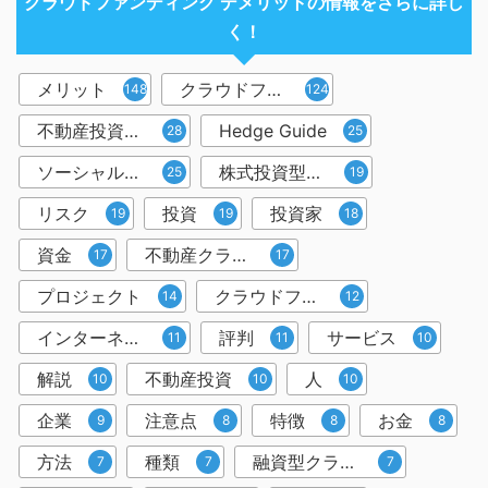
クラウドファンディング デメリットの情報をさらに詳し
く！
メリット
クラウドファンディング
148
124
不動産投資型クラウドファンディング
Hedge Guide
28
25
ソーシャルレンディング
株式投資型クラウドファンディング
25
19
リスク
投資
投資家
19
19
18
資金
不動産クラウドファンディング
17
17
プロジェクト
クラウドファンディング投資
14
12
インターネット
評判
サービス
11
11
10
解説
不動産投資
人
10
10
10
企業
注意点
特徴
お金
9
8
8
8
方法
種類
融資型クラウドファンディング
7
7
7