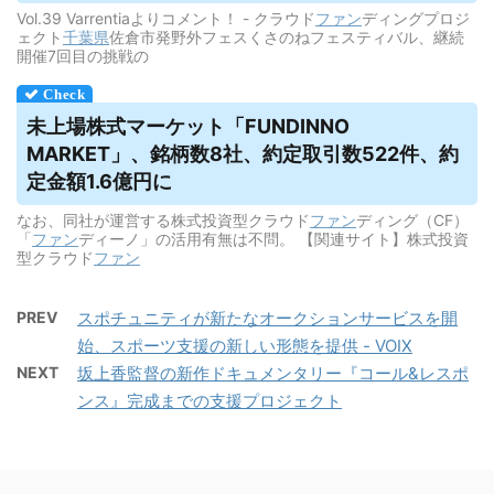
Vol.39 Varrentiaよりコメント！ - クラウド
ファン
ディングプロジ
ェクト
千葉県
佐倉市発野外フェスくさのねフェスティバル、継続
開催7回目の挑戦の
未上場株式マーケット「FUNDINNO
MARKET」、銘柄数8社、約定取引数522件、約
定金額1.6億円に
なお、同社が運営する株式投資型クラウド
ファン
ディング（CF）
「
ファン
ディーノ」の活用有無は不問。 【関連サイト】株式投資
型クラウド
ファン
PREV
スポチュニティが新たなオークションサービスを開
始、スポーツ支援の新しい形態を提供 - VOIX
NEXT
坂上香監督の新作ドキュメンタリー『コール&レスポ
ンス』完成までの支援プロジェクト