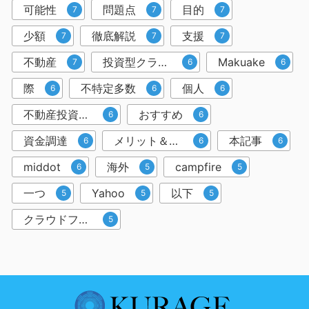
可能性
問題点
目的
7
7
7
少額
徹底解説
支援
7
7
7
不動産
投資型クラウドファンディング
Makuake
7
6
6
際
不特定多数
個人
6
6
6
不動産投資クラウドファンディング
おすすめ
6
6
資金調達
メリット＆デメリット
本記事
6
6
6
middot
海外
campfire
6
5
5
一つ
Yahoo
以下
5
5
5
クラウドファンディングサービス
5