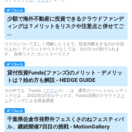
少額で海外不動産に投資できる
クラウドファンデ
ィング
は？メリットをリスクや注意点と併せてご
...
リスクについて正しく理解したうえで、投資判断をするのが大切
だよね！ デメリットやリスクとしては、次の3つが挙げられま
す。 為替リスク; カントリーリスク
貸付投資Funds(ファンズ)のメリット・
デメリッ
ト
は？始め方も解説 - HEDGE GUIDE
その中でも「Funds（
ファン
ズ）」は、通常のソーシャルレンディ
ングとは ... 2022/5/27ボルテックス、Funds活用のクラウド
ファ
ン
ディングによる資金調達
千葉県佐倉市発野外フェスくさのねフェスティバ
ル、継続開催7回目の挑戦 - MotionGallery