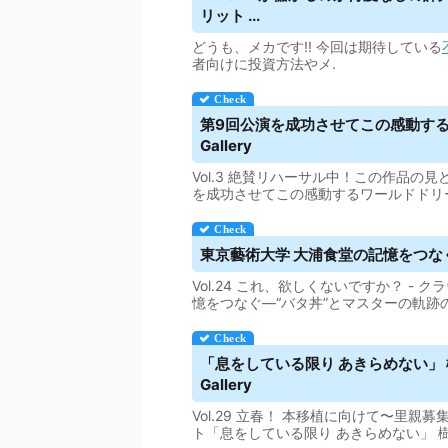
リット
...
どうも、メカです!! 今回は期待している
者向けに投資方法やメ.
第9回公演を成功させてこの感動するワ
Gallery
Vol.3 絶賛リハーサル中！この作品の見
を成功させてこの感動するワールドドリ
東京藝術大学 大浦食堂の記憶をつなぐ―“バ
Vol.24 これ、欲しくないですか？ - ク
憶をつなぐ―“バタ丼”とマスターの軌跡
「息をしている限り あきらめない」 樹
Gallery
Vol.29 立春！ 本移植に向けて〜里親
ト「息をしている限り あきらめない」 