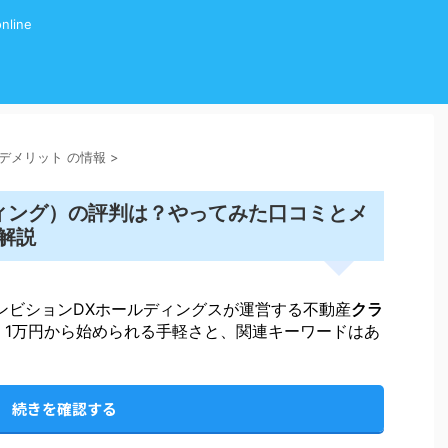
line
グ デメリット の情報
>
ィング
）の評判は？やってみた口コミとメ
解説
社アンビションDXホールディングスが運営する不動産
クラ
 1万円から始められる手軽さと、関連キーワードはあ
続きを確認する