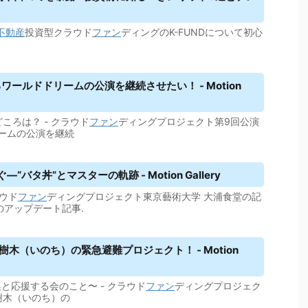
不動産
投資型クラウド
ファン
ディングのK-FUNDについて初心
ールドドリームの公演を継続させたい！ - Motion
どころは？ - クラウド
ファン
ディングプロジェクト第9回公演
ームの公演を継続
タ丼”とマスターの軌跡 - Motion Gallery
ラウド
ファン
ディングプロジェクト東京藝術大学 大浦食堂の記
のアップデート記事.
木（いのち）の緊急避難プロジェクト！ - Motion
募集と応援する会のこと〜 - クラウド
ファン
ディングプロジェク
樹木（いのち）の