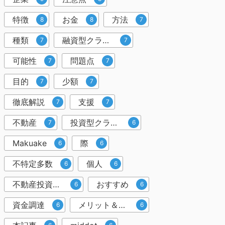
特徴
お金
方法
8
8
7
種類
融資型クラウドファンディング
7
7
可能性
問題点
7
7
目的
少額
7
7
徹底解説
支援
7
7
不動産
投資型クラウドファンディング
7
6
Makuake
際
6
6
不特定多数
個人
6
6
不動産投資クラウドファンディング
おすすめ
6
6
資金調達
メリット＆デメリット
6
6