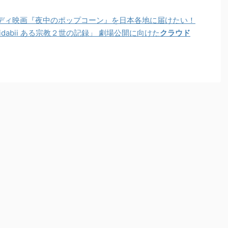
ディ映画『夜中のポップコーン』を日本各地に届けたい！
dabii ある宗教２世の記録」 劇場公開に向けた
クラウド