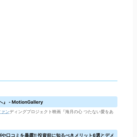
MotionGallery
ファン
ディングプロジェクト映画『海月の心 つたない愛をあ
判や口コミを暴露!! 投資前に知るべきメリット6選と
デメ