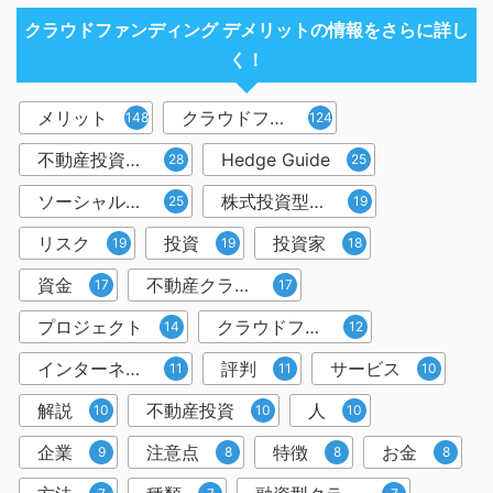
クラウドファンディング デメリットの情報をさらに詳し
く！
メリット
クラウドファンディング
148
124
不動産投資型クラウドファンディング
Hedge Guide
28
25
ソーシャルレンディング
株式投資型クラウドファンディング
25
19
リスク
投資
投資家
19
19
18
資金
不動産クラウドファンディング
17
17
プロジェクト
クラウドファンディング投資
14
12
インターネット
評判
サービス
11
11
10
解説
不動産投資
人
10
10
10
企業
注意点
特徴
お金
9
8
8
8