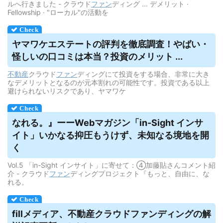
ルへ行きました - クラウド
ファン
ディング ... デメリット ·
Fellowship · "ローカル"の活動を
ヤマワケエステートの評判を徹底調査！やばい・
怪しいの口コミは本当？投資のメリット ...
不動産
クラウド
ファン
ディングにて投資をする場合、非常に大き
なデメリットとなるのが元本割れの可能性です。投資である以上
避けられないリスクであり、ヤマワケ
なれる。』ーーWebマガジン「in-Sight インサ
イト」いかなる抑圧もうけず、未知なる境地を開
く
Vol.5 「in-Sight インサイト」に寄せて：④加藤貼さんコメント紹
介 - クラウド
ファン
ディングプロジェクト『もっと、自由に、な
れる。
fillメディア、不動産
クラウドファンディング
の解