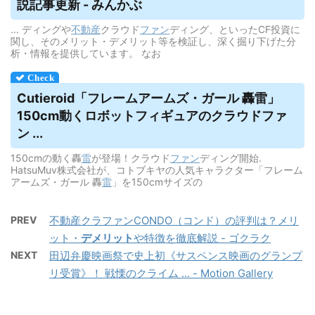
説記事更新 - みんかぶ
... ディングや
不動産
クラウド
ファン
ディング、といったCF投資に
関し、そのメリット・デメリット等を検証し、深く掘り下げた分
析・情報を提供しています。 なお
Cutieroid「フレームアームズ・ガール 轟雷」
150cm動くロボットフィギュアの
クラウドファ
ン
...
150cmの動く轟
雷
が登場！クラウド
ファン
ディング開始.
HatsuMuv株式会社が、コトブキヤの人気キャラクター「フレーム
アームズ・ガール 轟
雷
」を150cmサイズの
PREV
不動産クラファンCONDO（コンド）の評判は？メリ
ット・
デメリット
や特徴を徹底解説 - ゴクラク
NEXT
田辺弁慶映画祭で史上初《サスペンス映画のグランプ
リ受賞》！ 戦慄のクライム ... - Motion Gallery