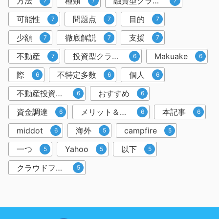
方法
種類
融資型クラウドファンディング
7
7
7
可能性
問題点
目的
7
7
7
少額
徹底解説
支援
7
7
7
不動産
投資型クラウドファンディング
Makuake
7
6
6
際
不特定多数
個人
6
6
6
不動産投資クラウドファンディング
おすすめ
6
6
資金調達
メリット＆デメリット
本記事
6
6
6
middot
海外
campfire
6
5
5
一つ
Yahoo
以下
5
5
5
クラウドファンディングサービス
5