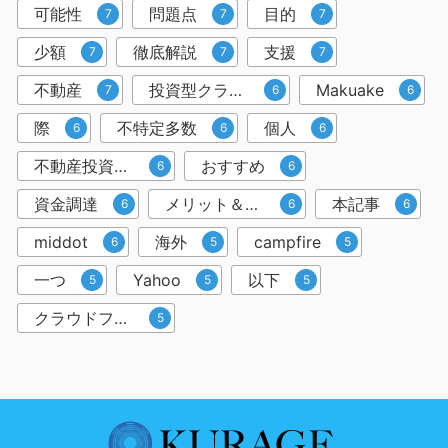
可能性
問題点
目的
7
7
7
少額
徹底解説
支援
7
7
7
不動産
投資型クラウドファンディング
Makuake
7
6
6
際
不特定多数
個人
6
6
6
不動産投資クラウドファンディング
おすすめ
6
6
資金調達
メリット＆デメリット
本記事
6
6
6
middot
海外
campfire
6
5
5
一つ
Yahoo
以下
5
5
5
クラウドファンディングサービス
5