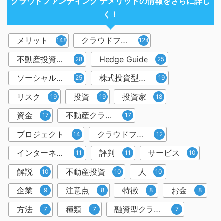
クラウドファンディング デメリットの情報をさらに詳し
く！
メリット
クラウドファンディング
148
124
不動産投資型クラウドファンディング
Hedge Guide
28
25
ソーシャルレンディング
株式投資型クラウドファンディング
25
19
リスク
投資
投資家
19
19
18
資金
不動産クラウドファンディング
17
17
プロジェクト
クラウドファンディング投資
14
12
インターネット
評判
サービス
11
11
10
解説
不動産投資
人
10
10
10
企業
注意点
特徴
お金
9
8
8
8
方法
種類
融資型クラウドファンディング
7
7
7