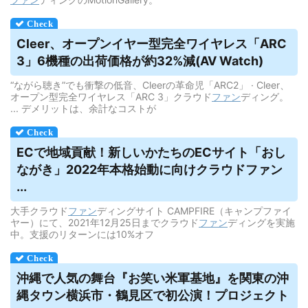
Cleer、オープンイヤー型完全ワイヤレス「ARC
3」6機種の出荷価格が約32%減(AV Watch)
“ながら聴き”でも衝撃の低音、Cleerの革命児「ARC2」 · Cleer、
オープン型完全ワイヤレス「ARC 3」クラウド
ファン
ディング。
... デメリットは、余計なコストが
ECで地域貢献！新しいかたちのECサイト「おし
ながき」2022年本格始動に向け
クラウドファン
...
大手クラウド
ファン
ディングサイト CAMPFIRE（キャンプファイ
ヤー）にて、2021年12月25日までクラウド
ファン
ディングを実施
中。支援のリターンには10%オフ
沖縄で人気の舞台『お笑い米軍基地』を関東の沖
縄タウン横浜市・鶴見区で初公演！プロジェクト