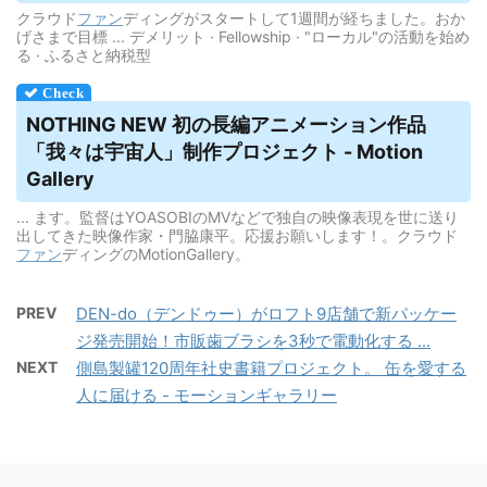
クラウド
ファン
ディングがスタートして1週間が経ちました。おか
げさまで目標 ... デメリット · Fellowship · "ローカル"の活動を始め
る · ふるさと納税型
NOTHING NEW 初の長編アニメーション作品
「我々は宇宙人」制作プロジェクト - Motion
Gallery
... ます。監督はYOASOBIのMVなどで独自の映像表現を世に送り
出してきた映像作家・門脇康平。応援お願いします！。クラウド
ファン
ディングのMotionGallery。
PREV
DEN-do（デンドゥー）がロフト9店舗で新パッケー
ジ発売開始！市販歯ブラシを3秒で電動化する ...
NEXT
側島製罐120周年社史書籍プロジェクト。 缶を愛する
人に届ける - モーションギャラリー