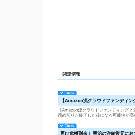
関連情報
【Amazon流
クラウドファンディン
【Amazon流クラウド
ファン
ディング？】
締め切りが終了した後になる可能性が高
再び危機到来！ 明治の洋館復元にお力添え