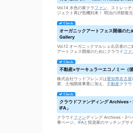
Vol.14 水色の家クラ
ファン
、ストレッチ
ジェクト再び危機到来！ 明治の洋館復
オーガニックアートフェス開催のた
Gallery
Vol.12 オーガニックマルシェ出店者のご
アートフェス開催のためにクラウド
ファ
不動産×サーキュラーエコノミー（
株式会社ウッドフレンズは
愛知県
名古屋
業、土地開発事業に加え、
不動産
クラウ
クラウドファンディング
Archive
IFA」
クラウド
ファン
ディング Archives - 
事ページ。IFAと投資家のマッチングサ