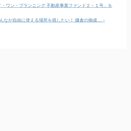
ジェイ・ワン・プランニング 不動産事業ファンド２－１号」を
にみんなが自由に使える場所を残したい！ 鎌倉の御成 ... -