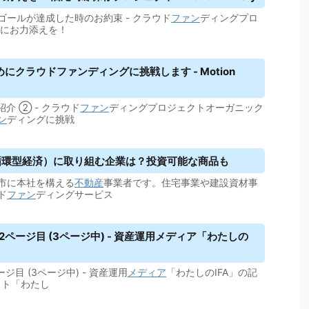
ゴールが達成した時のお約束 - クラウド
ファン
ディングプロ
元にお力添えを！
めに
クラウドファンディング
に挑戦します - Motion
紹介 ② - クラウド
ファン
ディングプロジェクトオーガニック
ン
ディングに挑戦
循環型経済）に取り組む企業は？投資可能な商品も
市に本社を構える
不動産
事業者です。住宅事業や建設資材事
ド
ファン
ディングサービス
s - 2ページ目 (3ページ中) - 資産運用メディア「わたしの
2ページ目 (3ページ中) - 資産運用
メディア
「わたしのIFA」の記
イト「わたし