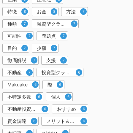
特徴
お金
方法
8
8
7
種類
融資型クラウドファンディング
7
7
可能性
問題点
7
7
目的
少額
7
7
徹底解説
支援
7
7
不動産
投資型クラウドファンディング
7
6
Makuake
際
6
6
不特定多数
個人
6
6
不動産投資クラウドファンディング
おすすめ
6
6
資金調達
メリット＆デメリット
6
6