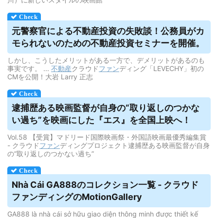
元警察官による不動産投資の失敗談！公務員がカ
モられないのための不動産投資セミナーを開催。
しかし、こうしたメリットがある一方で、デメリットがあるのも
事実です。 ...
不動産
クラウド
ファン
ディング「LEVECHY」初の
CMを公開！大岩 Larry 正志
逮捕歴ある映画監督が自身の“取り返しのつかな
い過ち”を映画にした『エス』を全国上映へ！
Vol.58 【受賞】マドリード国際映画祭・外国語映画最優秀編集賞
- クラウド
ファン
ディングプロジェクト逮捕歴ある映画監督が自身
の“取り返しのつかない過ち”
Nhà Cái GA888のコレクション一覧 -
クラウド
ファンディング
のMotionGallery
GA888 là nhà cái sở hữu giao diện thông minh được thiết kế