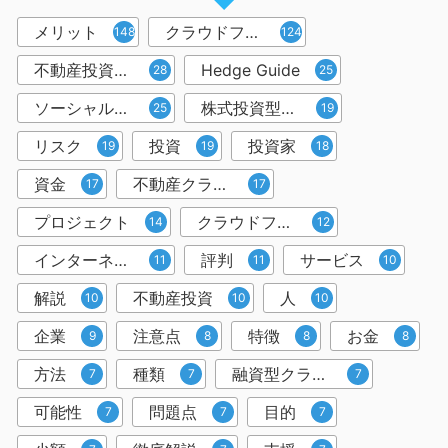
メリット
クラウドファンディング
148
124
不動産投資型クラウドファンディング
Hedge Guide
28
25
ソーシャルレンディング
株式投資型クラウドファンディング
25
19
リスク
投資
投資家
19
19
18
資金
不動産クラウドファンディング
17
17
プロジェクト
クラウドファンディング投資
14
12
インターネット
評判
サービス
11
11
10
解説
不動産投資
人
10
10
10
企業
注意点
特徴
お金
9
8
8
8
方法
種類
融資型クラウドファンディング
7
7
7
可能性
問題点
目的
7
7
7