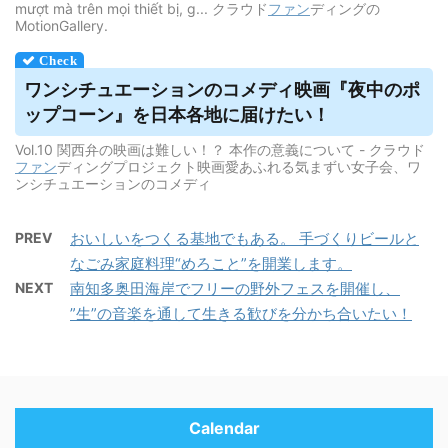
mượt mà trên mọi thiết bị, g... クラウド
ファン
ディングの
MotionGallery.
ワンシチュエーションのコメディ映画『夜中のポ
ップコーン』を日本各地に届けたい！
Vol.10 関西弁の映画は難しい！？ 本作の意義について - クラウド
ファン
ディングプロジェクト映画愛あふれる気まずい女子会、ワ
ンシチュエーションのコメディ
PREV
おいしいをつくる基地でもある。 手づくりビールと
なごみ家庭料理“めろこと”を開業します。
NEXT
南知多奥田海岸でフリーの野外フェスを開催し、
”生”の音楽を通して生きる歓びを分かち合いたい！
Calendar