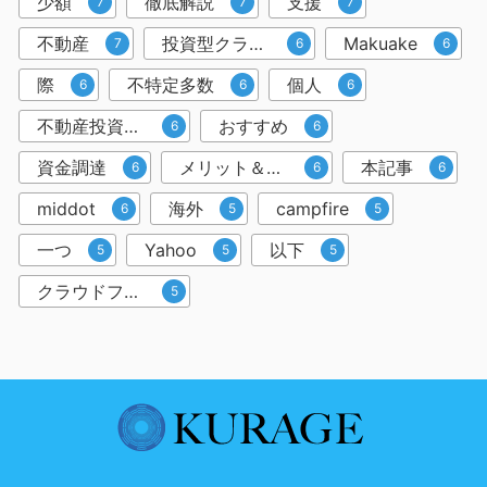
少額
徹底解説
支援
7
7
7
不動産
投資型クラウドファンディング
Makuake
7
6
6
際
不特定多数
個人
6
6
6
不動産投資クラウドファンディング
おすすめ
6
6
資金調達
メリット＆デメリット
本記事
6
6
6
middot
海外
campfire
6
5
5
一つ
Yahoo
以下
5
5
5
クラウドファンディングサービス
5