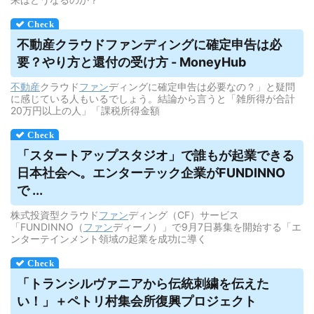
不動産
クラウドファンディング
に確定申告は必
要？やり方と還付の受け方 - MoneyHub
不動産
クラウド
ファン
ディングに確定申告は必要なの？」と疑問
に感じている人もいるでしょう。結論から言うと「雑所得が合計
20万円以上の人」「課税所得金額
「スタートアップスタジオ」で誰もが起業できる
日本社会へ。エンターテック企業がFUNDINNO
で ...
株式投資型クラウド
ファン
ディング（CF）サービス
「FUNDINNO（
ファン
ディーノ）」で9月7日募集を開始する「エ
ンターテインメント領域の起業を成功に導く
「トランシルヴァニアから伝統刺繍を伝えた
い！」＋ペトリ村集会所復興プロジェクト