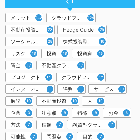
く！
メリット
クラウドファンディング
148
124
不動産投資型クラウドファンディング
Hedge Guide
28
25
ソーシャルレンディング
株式投資型クラウドファンディング
25
19
リスク
投資
投資家
19
19
18
資金
不動産クラウドファンディング
17
17
プロジェクト
クラウドファンディング投資
14
12
インターネット
評判
サービス
11
11
10
解説
不動産投資
人
10
10
10
企業
注意点
特徴
お金
9
8
8
8
方法
種類
融資型クラウドファンディング
7
7
7
可能性
問題点
目的
7
7
7