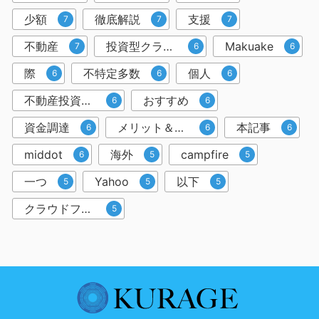
少額
徹底解説
支援
7
7
7
不動産
投資型クラウドファンディング
Makuake
7
6
6
際
不特定多数
個人
6
6
6
不動産投資クラウドファンディング
おすすめ
6
6
資金調達
メリット＆デメリット
本記事
6
6
6
middot
海外
campfire
6
5
5
一つ
Yahoo
以下
5
5
5
クラウドファンディングサービス
5