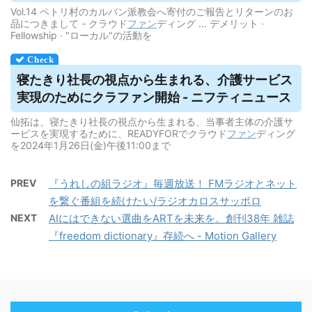
Vol.14 ペトリ村のカルバン派教会へ寄付のご報告とリターンのお
品につきまして - クラウド
ファン
ディング ... デメリット ·
Fellowship · "ローカル"の活動を
寝たきり社長の視点から生まれる、介護サービス
実現のためにクラファン開始 - ニフティニュース
仙拓は、寝たきり社長の視点から生まれる、当事者主体の介護サ
ービスを実現するために、READYFORでクラウド
ファン
ディング
を2024年1月26日(金)午後11:00まで
PREV
『うれしの組ラジオ』毎週放送！ FMラジオとネット
を繋ぐ番組を続けたい/ラジオカロスサッポロ
NEXT
AIにはできない選曲をARTを未来を。創刊38年 雑誌
『freedom dictionary』存続へ - Motion Gallery