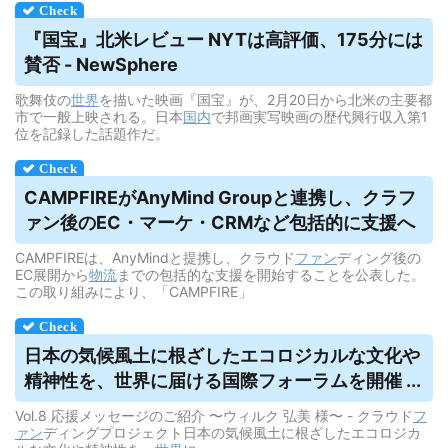
『国宝』北米レビュー NYTは高評価、175分には
賛否 - NewSphere
歌舞伎の
世界
を描いた映画『国宝』が、2月20日から北米の主要都
市で一般上映される。日本
国内
で邦画実写映画の歴代興行収入第1
位を記録した話題作だ。
CAMPFIREがAnyMind Groupと連携し、クラフ
ァン後のEC・マーケ・CRMなど包括的に支援へ
CAMPFIREは、AnyMindと提携し、クラウド
ファン
ディング後の
EC展開から
物流
までの包括的な支援を開始することを公表した。
この取り組みにより、「CAMPFIRE」
日本の気候風土に根ざしたエコロジカルな文化や
精神性を、世界に届ける国際フォーラムを開催 ...
Vol.8 応援メッセージのご紹介 〜ウィルク 弘美 様〜 - クラウド
フ
ァン
ディングプロジェクト日本の気候風土に根ざしたエコロジカ