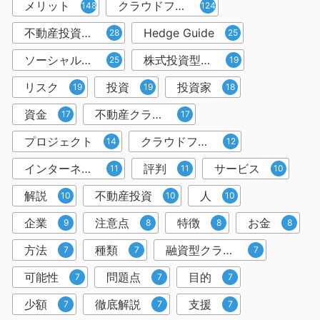
メリット
クラウドファンディング
148
124
不動産投資型クラウドファンディング
Hedge Guide
28
25
ソーシャルレンディング
株式投資型クラウドファンディング
25
19
リスク
投資
投資家
19
19
18
資金
不動産クラウドファンディング
17
17
プロジェクト
クラウドファンディング投資
14
12
インターネット
評判
サービス
11
11
10
解説
不動産投資
人
10
10
10
企業
注意点
特徴
お金
9
8
8
8
方法
種類
融資型クラウドファンディング
7
7
7
可能性
問題点
目的
7
7
7
少額
徹底解説
支援
7
7
7