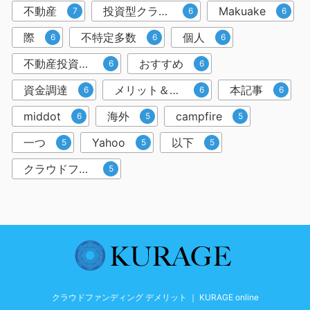
不動産
投資型クラウドファンディング
Makuake
7
6
6
際
不特定多数
個人
6
6
6
不動産投資クラウドファンディング
おすすめ
6
6
資金調達
メリット＆デメリット
本記事
6
6
6
middot
海外
campfire
6
5
5
一つ
Yahoo
以下
5
5
5
クラウドファンディングサービス
5
クラウドファンディング デメリット ｜ KURAGE online