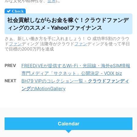
ルな文化や精神性を、
世界
に
社会貢献しながらお金を稼ぐ！
クラウドファンデ
ィング
のススメ - Yahoo!ファイナンス
さぁ、新しい働き方を手に入れましょう！ ○ 成功率5割のクラウ
ド
ファン
ディング 法隆寺がクラウド
ファン
ディングを使って半日
で目標の2000万円を達成
PREV
FREEDiVEが提供するWi-Fi・光回線・海外eSIM情報
専門メディア「サクネット」公開決定 - VOIX biz
NEXT
BH79 VIPのコレクション一覧 -
クラウドファンディ
ング
のMotionGallery
Calendar