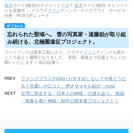
楽天
カード2枚目のデメリットとは？
楽天
カード2枚目 キャンペー
ンも実施中 ... クラウド
ファン
ディング · テイクアウト · サービス
分析 · PICK UPニュース
忘れられた聖域へ。 雪の写真家・遠藤励が取り組
み続ける、北極圏遠征プロジェクト。
アートブックは製本工程に入り、クラウド
ファン
ディングも残す
ところあと一週間となりました。 皆様、最後まで応援よろしくお
願いいたします！ 前の記事へ
PREV
ファングプラス/FANG+おすすめしない？今後どうな
る？見通しや口コミ、
デメリット
も紹介 - note
NEXT
台湾に実在する「日本人の神様」の謎を追う。 映画
『軍服を着た神様』制作公開支援プロジェクト！