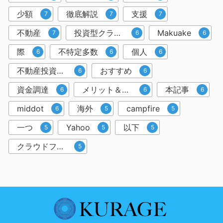
少額
徹底解説
支援
7
7
7
不動産
投資型クラウドファンディング
Makuake
7
6
6
際
不特定多数
個人
6
6
6
不動産投資クラウドファンディング
おすすめ
6
6
資金調達
メリット＆デメリット
本記事
6
6
6
middot
海外
campfire
6
5
5
一つ
Yahoo
以下
5
5
5
クラウドファンディングサービス
5