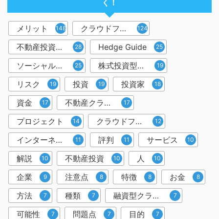
く！
メリット
クラウドファンディング
148
124
不動産投資型クラウドファンディング
Hedge Guide
28
25
ソーシャルレンディング
株式投資型クラウドファンディング
25
19
リスク
投資
投資家
19
19
18
資金
不動産クラウドファンディング
17
17
プロジェクト
クラウドファンディング投資
14
12
インターネット
評判
サービス
11
11
10
解説
不動産投資
人
10
10
10
企業
注意点
特徴
お金
9
8
8
8
方法
種類
融資型クラウドファンディング
7
7
7
可能性
問題点
目的
7
7
7