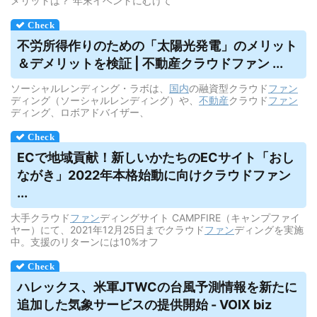
メリットは？ 年末イベントにむけて
不労所得作りのための「太陽光発電」のメリット
＆
デメリット
を検証 | 不動産
クラウドファン
...
ソーシャルレンディング・ラボは、
国内
の融資型クラウド
ファン
ディング（ソーシャルレンディング）や、
不動産
クラウド
ファン
ディング、ロボアドバイザー、
ECで地域貢献！新しいかたちのECサイト「おし
ながき」2022年本格始動に向け
クラウドファン
...
大手クラウド
ファン
ディングサイト CAMPFIRE（キャンプファイ
ヤー）にて、2021年12月25日までクラウド
ファン
ディングを実施
中。支援のリターンには10%オフ
ハレックス、米軍JTWCの台風予測情報を新たに
追加した気象サービスの提供開始 - VOIX biz