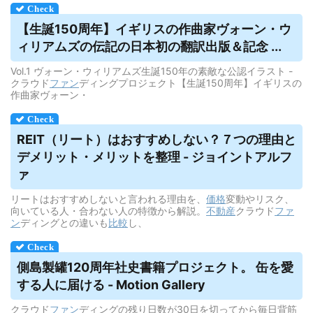
【生誕150周年】イギリスの作曲家ヴォーン・ウ
ィリアムズの伝記の日本初の翻訳出版＆記念 ...
Vol.1 ヴォーン・ウィリアムズ生誕150年の素敵な公認イラスト -
クラウド
ファン
ディングプロジェクト【生誕150周年】イギリスの
作曲家ヴォーン・
REIT（リート）はおすすめしない？７つの理由と
デメリット
・メリットを整理 - ジョイントアルフ
ァ
リートはおすすめしないと言われる理由を、
価格
変動やリスク、
向いている人・合わない人の特徴から解説。
不動産
クラウド
ファ
ン
ディングとの違いも
比較
し、
側島製罐120周年社史書籍プロジェクト。 缶を愛
する人に届ける - Motion Gallery
クラウド
ファン
ディングの残り日数が30日を切ってから毎日背筋