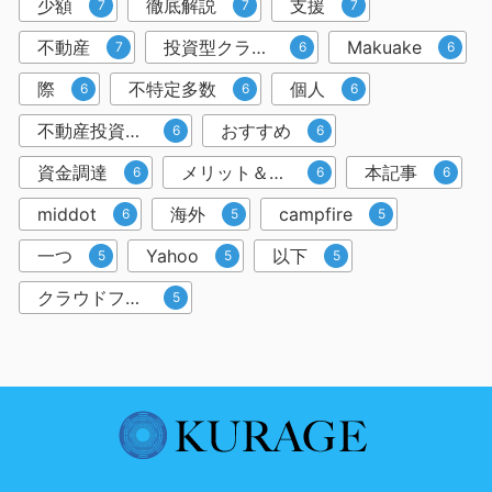
少額
徹底解説
支援
7
7
7
不動産
投資型クラウドファンディング
Makuake
7
6
6
際
不特定多数
個人
6
6
6
不動産投資クラウドファンディング
おすすめ
6
6
資金調達
メリット＆デメリット
本記事
6
6
6
middot
海外
campfire
6
5
5
一つ
Yahoo
以下
5
5
5
クラウドファンディングサービス
5