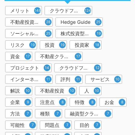
メリット
クラウドファンディング
148
124
不動産投資型クラウドファンディング
Hedge Guide
28
25
ソーシャルレンディング
株式投資型クラウドファンディング
25
19
リスク
投資
投資家
19
19
18
資金
不動産クラウドファンディング
17
17
プロジェクト
クラウドファンディング投資
14
12
インターネット
評判
サービス
11
11
10
解説
不動産投資
人
10
10
10
企業
注意点
特徴
お金
9
8
8
8
方法
種類
融資型クラウドファンディング
7
7
7
可能性
問題点
目的
7
7
7