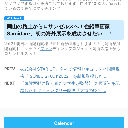
がゾワゾワする日々を過ごしております…自分で1000人と宣言し
ているので完全にマッチポンプ
岡山の路上からロサンゼルスへ！色鉛筆画家
Samidare、初の海外展示を成功させたい！！
Vol.21 明日の山陽新聞様で五月雨が特集されます！！【岡山県/山
陽新聞】 - クラウド
ファン
ディングプロジェクト岡山の路上から
ロサンゼルスへ！
PREV
株式会社STAR UP、全社で情報セキュリティ国際規
格「ISO/IEC 27001:2022」を新規取得した ...
NEXT
【気候変動に取り組む大学生が監督】 気候訴訟を記
録したドキュメンタリー映画「大海のひと ...
Calendar