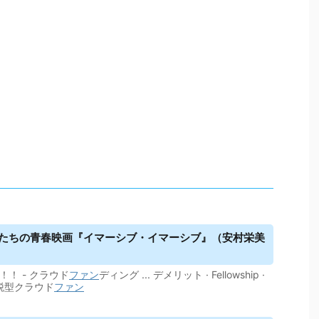
性たちの青春映画『イマーシブ・イマーシブ』（安村栄美
！！ - クラウド
ファン
ディング ... デメリット · Fellowship ·
納税型クラウド
ファン