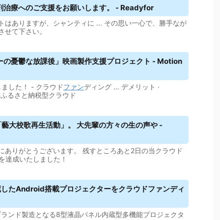
へのご支援をお願いします。 - Readyfor
はありますが、シャンティに ... その思い一心で、勝手なが
させて下さい。
憂鬱な放課後」映画製作支援プロジェクト - Motion
しました！ - クラウド
ファン
ディング ... デメリット ·
める · ふるさと納税型クラウド
藝大校歌再生活動」。 大先輩の方々の生の声や -
にありがとうございます。 残すところあと2日の当クラウド
%を達成いたしました！
たAndroid搭載プロジェクターを
クラウドファンディ
Gブランド製造となる8型液晶パネル内蔵型多機能プロジェクタ