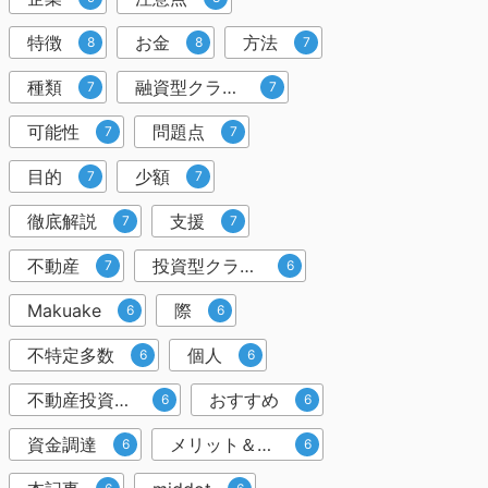
特徴
お金
方法
8
8
7
種類
融資型クラウドファンディング
7
7
可能性
問題点
7
7
目的
少額
7
7
徹底解説
支援
7
7
不動産
投資型クラウドファンディング
7
6
Makuake
際
6
6
不特定多数
個人
6
6
不動産投資クラウドファンディング
おすすめ
6
6
資金調達
メリット＆デメリット
6
6