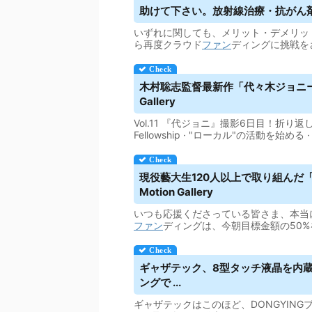
助けて下さい。放射線治療・抗がん剤治療
いずれに関しても、メリット・デメリット
ら再度クラウド
ファン
ディングに挑戦を
木村聡志監督最新作「代々木ジョニーの
Gallery
Vol.11 『代ジョニ』撮影6日目！折り返
Fellowship · "ローカル"の活動を始
現役藝大生120人以上で取り組んだ「
Motion Gallery
いつも応援くださっている皆さま、本当
ファン
ディングは、今朝目標金額の50
ギャザテック、8型タッチ液晶を内蔵し
ング
で ...
ギャザテックはこのほど、DONGYIN