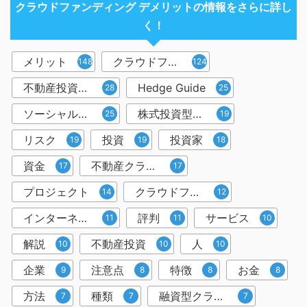
クラウドファンディング デメリットの情報をさらに詳し
く！
メリット
クラウドファンディング
148
124
不動産投資型クラウドファンディング
Hedge Guide
28
25
ソーシャルレンディング
株式投資型クラウドファンディング
25
19
リスク
投資
投資家
19
19
18
資金
不動産クラウドファンディング
17
17
プロジェクト
クラウドファンディング投資
14
12
インターネット
評判
サービス
11
11
10
解説
不動産投資
人
10
10
10
企業
注意点
特徴
お金
9
8
8
8
方法
種類
融資型クラウドファンディング
7
7
7