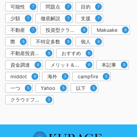
可能性
問題点
目的
7
7
7
少額
徹底解説
支援
7
7
7
不動産
投資型クラウドファンディング
Makuake
7
6
6
際
不特定多数
個人
6
6
6
不動産投資クラウドファンディング
おすすめ
6
6
資金調達
メリット＆デメリット
本記事
6
6
6
middot
海外
campfire
6
5
5
一つ
Yahoo
以下
5
5
5
クラウドファンディングサービス
5