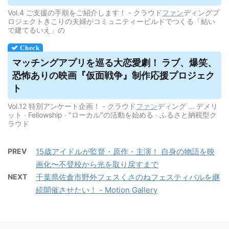
Vol.4 ご支援の手順をご紹介します！ - クラウド
ファン
ディングプ
ロジェクトきこりの夫婦がコミュニティービルドでつくる「結い
で建てるいえ」の
マッチングアプリを巡る大恋愛劇！ ラブ、爆笑、
恐怖ありの映画『仮面戦争』制作応援プロジェク
ト
Vol.12 特別アンケート企画！ - クラウド
ファン
ディング ... デメリ
ット · Fellowship · "ローカル"の活動を始める · ふるさと納税型ク
ラウド
PREV
15歳アイドルが監督・原作・主演！ 自身の物語を映
画化〜不登校から光を取り戻すまで
NEXT
千葉県佐倉市野外フェスくさのねフェスティバルを継
続開催させたい！ - Motion Gallery