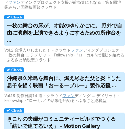
ド
ファン
ディングプロジェクト支援が前売券にもなる！第８回池
袋みらい国際映画祭クラウド
一枚の舞台の床が、才能のゆりかごに。 野外で自
由に演劇を上演できるようにするための所作台を
...
Vol.2 会場入りしました！ - クラウド
ファン
ディングプロジェクト
一枚の舞台 ... デメリット · Fellowship · "ローカル"の活動を始める
· ふるさと納税型クラウド
沖縄県久米島を舞台に、燃え尽きた父と炎上した
息子を描く映画「おーるーブルー」製作応援 ...
Vol.18 制作日誌14 道 - クラウド
ファン
ディング ... デメリット ·
Fellowship · "ローカル"の活動を始める · ふるさと納税型
きこりの夫婦がコミュニティービルドでつくる
「結いで建てるいえ」 - Motion Gallery