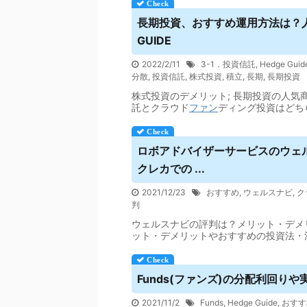
長期投資、おすすめ運用方法は？人
GUIDE
2022/2/11
3-1．投資信託
,
Hedge Guid
分散
,
投資信託
,
株式投資
,
積立
,
長期
,
長期投資
株式投資のデメリット; 長期投資の人気商品
託とクラウド
ファン
ディング投資はどち
ロボアドバイザーサービスのウェ
クレカでの ...
2021/12/23
おすすめ
,
ウェルスナビ
,
ク
判
ウェルスナビの評判は？メリット・デメ
ット・デメリットやおすすめの投資法・
Funds(ファンズ)の分配利回りや実
2021/11/2
Funds
,
Hedge Guide
,
おすす