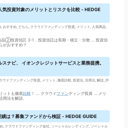
気投資対象のメリットとリスクを比較 - HEDGE
e
,
おすすめ
,
どちら
,
クラウドファンディング投資
,
メリット
,
人気商品
,
②投資信託 3-1．投資信託は長期・積立・分散 ... 投資信
らがおすすめ？
ルスナビ、 イオンクレジットサービスと業務提携。
ラウドファンディング投資
,
メリット
,
徹底比較
,
投資法
,
活用法
,
解説
,
評
リットも徹底
比較
！ ... クラウド
ファン
ディング投資 ... メリ
活用法を解説.
績は？募集ファンドから検証 - HEDGE GUIDE
め
,
クラウドファンディング会社
,
ソーシャルレンディング
,
ソーシャル