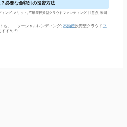
は？必要な金額別の投資方法
ディング
,
メリット
,
不動産投資型クラウドファンディング
,
注意点
,
米国
トも。 ... ソーシャルレンディング;
不動産
投資型クラウド
フ
 おすすめの