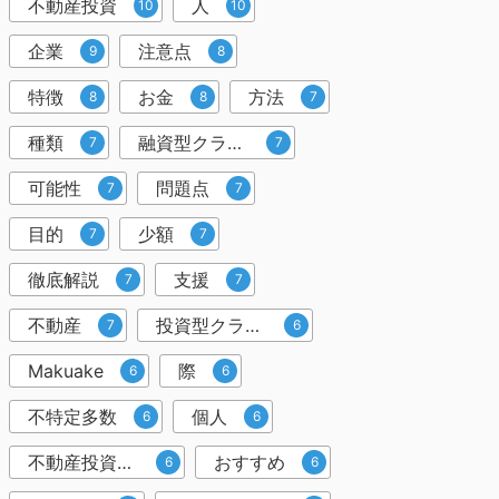
不動産投資
人
10
10
企業
注意点
9
8
特徴
お金
方法
8
8
7
種類
融資型クラウドファンディング
7
7
可能性
問題点
7
7
目的
少額
7
7
徹底解説
支援
7
7
不動産
投資型クラウドファンディング
7
6
Makuake
際
6
6
不特定多数
個人
6
6
不動産投資クラウドファンディング
おすすめ
6
6