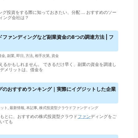
ング投資をする際に知っておきたい、分配 ... おすすめのソー
ィング会社は？
ドファンディング
など副業資金の8つの調達方法 | フ
借金
,
副業
,
即日
,
方法
,
相手次第
,
資金
えるかもしれません。 できるだけ早く、副業の資金を調達し
 デメリットは、借金を
グ
のおすすめランキング｜実際にイグジットした企業
リット
,
最新情報
,
本記事
,
株式投資型クラウドファンディング
をもとに、おすすめの株式投資型クラウド
ファン
ディングをご
ついても