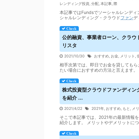
レンディング投資
,
分配
,
本記事
,
際
本記事ではFundsでソーシャルレンディ
シャルレンディング・クラウド
ファン
デ
公的融資、事業者ローン、
クラウ
リスタ
2021/10/30
おすすめ
,
お金
,
メリット
,
相手次第では、即日でお金を貸してもら
たい場合におすすめの方法と言えます。
株式投資型
クラウドファンディン
を紹介 ...
2021/4/22
2021年
,
おすすめ
,
もと
,
メ
そこで本記事では、2021年の最新情報
紹介します。 メリットやデメリットに