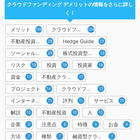
クラウドファンディング デメリットの情報をさらに詳し
く！
メリット
クラウドファンディング
148
124
不動産投資型クラウドファンディング
Hedge Guide
28
25
ソーシャルレンディング
株式投資型クラウドファンディング
25
19
リスク
投資
投資家
19
19
18
資金
不動産クラウドファンディング
17
17
プロジェクト
クラウドファンディング投資
14
12
インターネット
評判
サービス
11
11
10
解説
不動産投資
人
10
10
10
企業
注意点
特徴
お金
9
8
8
8
方法
種類
融資型クラウドファンディング
7
7
7