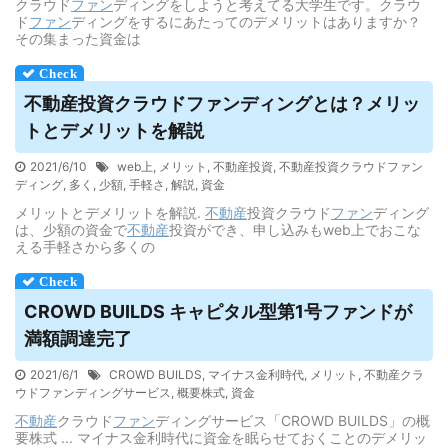
クラウド
ファン
ディングをしようと考えてる大学生です。クラウ
ド
ファン
ディングをするにあたってのデメリットはありますか？
その集まった資金は
不動産投資
クラウドファンディング
とは？メリッ
トと
デメリット
を解説
2021/6/10
web上
,
メリット
,
不動産投資
,
不動産投資クラウドファン
ディング
,
多く
,
少額
,
手軽さ
,
解説
,
資金
メリットとデメリットを解説.
不動産
投資クラウド
ファン
ディング
は、少額の資金で
不動産
投資ができ、申し込みもweb上でおこな
える手軽さから多くの
CROWD BUILDS キャピタル型第1号ファンドが
満額調達完了
2021/6/1
CROWD BUILDS
,
マイナス金利時代
,
メリット
,
不動産クラ
ウドファンディングサービス
,
概要株式
,
資金
不動産
クラウド
ファン
ディングサービス「CROWD BUILDS」の概
要株式 ... マイナス金利時代に資金を眠らせておくことのデメリッ