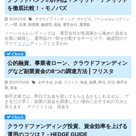
を徹底比較！ - モノバズ
2021/11/2
クラウドファンディング
,
サービス
,
ソーシャルレンディン
グ
,
一部
,
企業
,
投資家
,
融資型
,
資金
,
運営会社
,
運用益
ソーシャルレンディングは、運営会社が投資家から集めた資金を
企業に融資し、運用益の一部を分配するサービスで、融資型のク
ラウド
ファン
ディングとも言われ
公的融資、事業者ローン、
クラウドファンディン
グ
など副業資金の8つの調達方法 | フリスタ
2021/10/30
おすすめ
,
お金
,
メリット
,
借金
,
副業
,
即日
,
方法
,
相手次
第
,
資金
相手次第では、即日でお金を貸してもらえるかもしれません。 で
きるだけ早く、副業の資金を調達したい場合におすすめの方法と
言えます。 デメリットは、借金を
クラウドファンディング
投資、資金効率を上げる
運用のコツは？ - HEDGE GUIDE