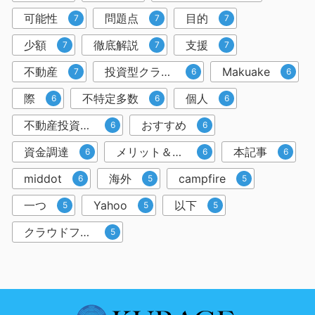
可能性
問題点
目的
7
7
7
少額
徹底解説
支援
7
7
7
不動産
投資型クラウドファンディング
Makuake
7
6
6
際
不特定多数
個人
6
6
6
不動産投資クラウドファンディング
おすすめ
6
6
資金調達
メリット＆デメリット
本記事
6
6
6
middot
海外
campfire
6
5
5
一つ
Yahoo
以下
5
5
5
クラウドファンディングサービス
5