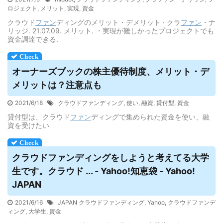
ロジェクト
,
メリット
,
実現
,
資金
クラウド
ファン
ディングのメリット・デメリット · クラ
ファン
・ナ
リッジ. 21.07.09. メリット. ・実現が難しかったプロジェクトでも
資金調達できる.
オーナーズブックの株主優待制度、メリット・
デ
メリット
は？注意点も
2021/6/18
クラウドファンディング
,
使い
,
融資
,
貸付型
,
資金
貸付型は、クラウド
ファン
ディングで集められた資金を使い、融
資を受けたい
クラウドファンディング
をしようと考えてる大学
生です。クラウド ... - Yahoo!知恵袋 - Yahoo!
JAPAN
2021/6/16
JAPAN クラウドファンディング
,
Yahoo
,
クラウドファンデ
ィング
,
大学生
,
資金