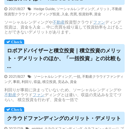
2021/8/27
Hedge Guide
,
ソーシャルレンディング
,
メリット
,
不動産
投資型クラウドファンディング投資
,
入金
,
売買
,
投資効率
,
資金
ソーシャルレンディングや
不動産
投資型クラウド
ファン
ディング
投資は、資金を入金 ... 中に売買を繰り返して投資効率を上げるこ
とができないデメリットがあります。
ロボアドバイザーと積立投資｜積立投資のメリッ
ト・
デメリット
のほか、「一括投資」との比較も
...
2021/8/27
ソーシャルレンディング
,
一括
,
不動産クラウドファンディ
ング
,
事前
,
利回り
,
収益
,
積立投資
,
見込み
,
資金
利回りが事前に決まっていないため、ソーシャルレンディングや
不動産
クラウド
ファン
ディングとは違い、収益の見込みを立てづ
らい。 積立投資を行わず、資金を一括で
クラウドファンディング
のメリット・
デメリット
2021/7/9
middot
,
クラウドファンディング
,
クラファン・ナリッジ
,
プ