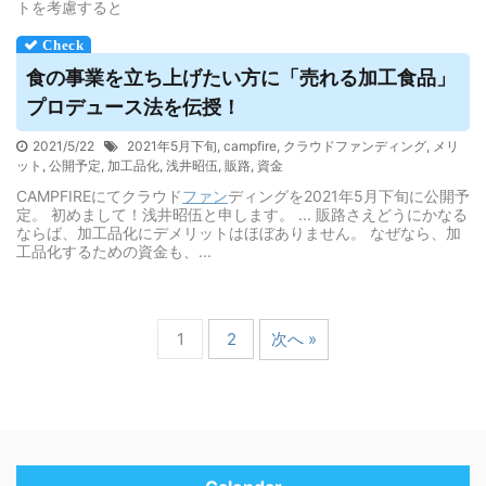
トを考慮すると
食の事業を立ち上げたい方に「売れる加工食品」
プロデュース法を伝授！
2021/5/22
2021年5月下旬
,
campfire
,
クラウドファンディング
,
メリ
ット
,
公開予定
,
加工品化
,
浅井昭伍
,
販路
,
資金
​​CAMPFIREにてクラウド
ファン
ディングを2021年5月下旬に公開予
定。 初めまして！浅井昭伍と申します。 ... 販路さえどうにかなる
ならば、加工品化にデメリットはほぼありません。 なぜなら、加
工品化するための資金も、...
1
2
次へ »