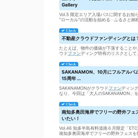
Gallery
Vol.5 限定エリア入場パスに関するお知ら
"ローカル"の活動を始める · ふるさと
不動産
クラウドファンディング
とは
たとえば、物件の価値が下落することや
ウド
ファン
ディング特有のリスクとして
SAKANAMON、10月にフルアル
15周年 ...
SAKANAMONがクラウド
ファン
ディング
なり、今回は「大人のSAKANAMON
南知多奥田海岸でフリーの野外フェス
いたい！
Vol.46 知多半島有料道路６月限定「ETC
南知多奥田海岸でフリーの野外フェスを開