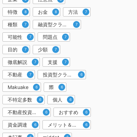
特徴
お金
方法
8
8
7
種類
融資型クラウドファンディング
7
7
可能性
問題点
7
7
目的
少額
7
7
徹底解説
支援
7
7
不動産
投資型クラウドファンディング
7
6
Makuake
際
6
6
不特定多数
個人
6
6
不動産投資クラウドファンディング
おすすめ
6
6
資金調達
メリット＆デメリット
6
6