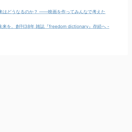
来はどうなるのか？ ——映画を作ってみんなで考えた
。創刊38年 雑誌『freedom dictionary』存続へ -