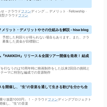
せ - クラウド
ファン
ディング ... デメリット · Fellowship ·
納税型クラウド
ファン
？メリット・
デメリット
やその仕組みを解説 - hisa blog
、予想した利回りが得られない場合もあります。また、クラ
、募集した資金が目標額に
バム『HAKKOH』リリース＆全国ツアー開催を発表！ 結成
を行なうのは10周年時に映画制作をした以来2回目の挑戦と
」をテーマに特別な編成での音源制作
を開催し、 ”生”の音楽を通して生きる歓びを分かち合
乗り放題1000円」！ - クラウド
ファン
ディングプロジェクト
催し、”生”の音楽