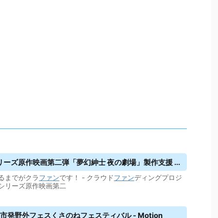
ズ原作映画第二弾「夢幻紳士 夜の劇場」製作支援 ...
迎えるまでがクラ
ファン
です！ - クラウド
ファン
ディングプロジ
シリーズ原作映画第二
発野外フェスくさのねフェスティバル - Motion