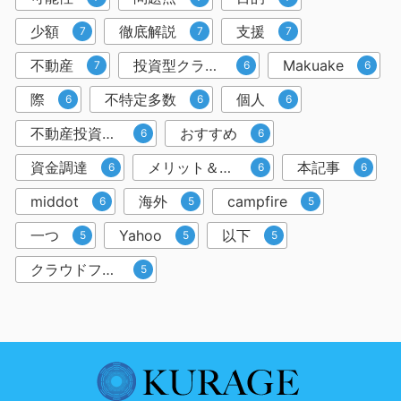
少額
徹底解説
支援
7
7
7
不動産
投資型クラウドファンディング
Makuake
7
6
6
際
不特定多数
個人
6
6
6
不動産投資クラウドファンディング
おすすめ
6
6
資金調達
メリット＆デメリット
本記事
6
6
6
middot
海外
campfire
6
5
5
一つ
Yahoo
以下
5
5
5
クラウドファンディングサービス
5