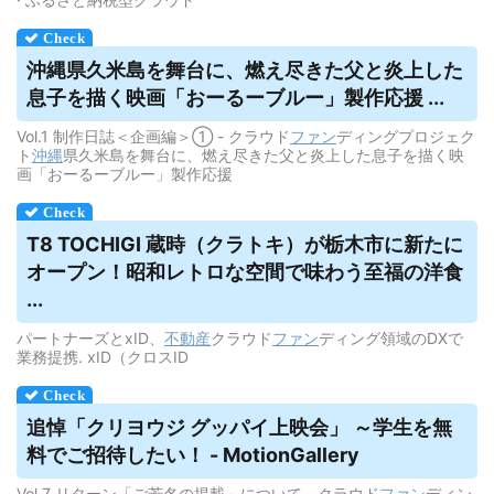
沖縄県久米島を舞台に、燃え尽きた父と炎上した
息子を描く映画「おーるーブルー」製作応援 ...
Vol.1 制作日誌＜企画編＞① - クラウド
ファン
ディングプロジェク
ト
沖縄
県久米島を舞台に、燃え尽きた父と炎上した息子を描く映
画「おーるーブルー」製作応援
T8 TOCHIGI 蔵時（クラトキ）が栃木市に新たに
オープン！昭和レトロな空間で味わう至福の洋食
...
パートナーズとxID、
不動産
クラウド
ファン
ディング領域のDXで
業務提携. xID（クロスID
追悼「クリヨウジ グッパイ上映会」 ～学生を無
料でご招待したい！ - MotionGallery
Vol.7 リターン「ご芳名の掲載」について - クラウド
ファン
ディン