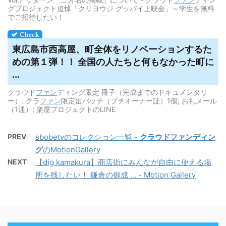
グプロジェクト追悼「クリヨウジ グッパイ上映会」～学生を無料
でご招待したい！
東広島市西高屋、町全体をリノベーションするた
めの第１弾！！ 全国の人たちと何もなかった町に
...
クラウド
ファン
ディング限定 冊子（完成までのドキュメンタリ
ー）. クラ
ファン
限定缶バッチ（プチオーナー証）1個; お礼メール
（1通）; 楽屋プロジェクトのLINE
PREV
sbobetvのコレクション一覧 -
クラウドファンディン
グ
のMotionGallery
NEXT
【dig kamakura】商店街にみんなが自由に使える場
所を残したい！ 鎌倉の御成 ... - Motion Gallery