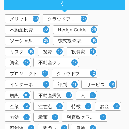
く！
メリット
クラウドファンディング
148
124
不動産投資型クラウドファンディング
Hedge Guide
28
25
ソーシャルレンディング
株式投資型クラウドファンディング
25
19
リスク
投資
投資家
19
19
18
資金
不動産クラウドファンディング
17
17
プロジェクト
クラウドファンディング投資
14
12
インターネット
評判
サービス
11
11
10
解説
不動産投資
人
10
10
10
企業
注意点
特徴
お金
9
8
8
8
方法
種類
融資型クラウドファンディング
7
7
7
可能性
問題点
目的
7
7
7