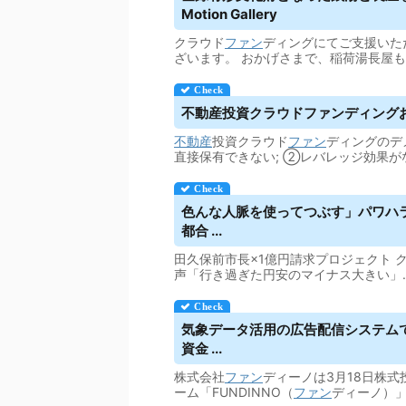
Motion Gallery
クラウド
ファン
ディングにてご支援いた
ざいます。 おかげさまで、稲荷湯長屋
不動産投資
クラウドファンディング
不動産
投資クラウド
ファン
ディングのデ
直接保有できない; ②レバレッジ効果が
色んな人脈を使ってつぶす」パワハ
都合 ...
田久保前市長×1億円請求プロジェクト 
声「行き過ぎた円安のマイナス大きい」. 
気象データ活用の広告配信システムで
資金 ...
株式会社
ファン
ディーノは3月18日株式
ーム「FUNDINNO（
ファン
ディーノ）