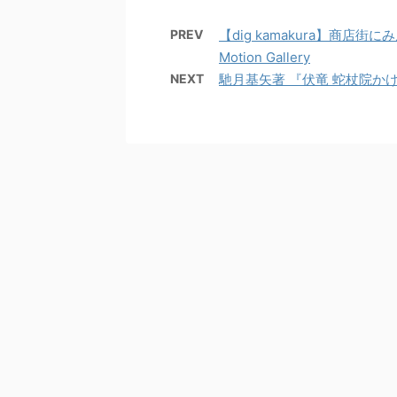
PREV
【dig kamakura】商店街
Motion Gallery
NEXT
馳月基矢著 『伏竜 蛇杖院かけだし