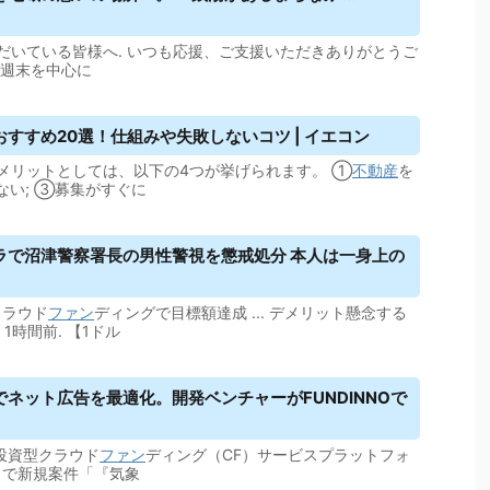
だいている皆様へ. いつも応援、ご支援いただきありがとうご
も週末を中心に
おすすめ20選！仕組みや失敗しないコツ | イエコン
メリットとしては、以下の4つが挙げられます。 ①
不動産
を
ない; ③募集がすぐに
ラで沼津警察署長の男性警視を懲戒処分 本人は一身上の
クラウド
ファン
ディングで目標額達成 ... デメリット懸念する
1時間前. 【1ドル
ネット広告を最適化。開発ベンチャーがFUNDINNOで
投資型クラウド
ファン
ディング（CF）サービスプラットフォ
」で新規案件「『気象