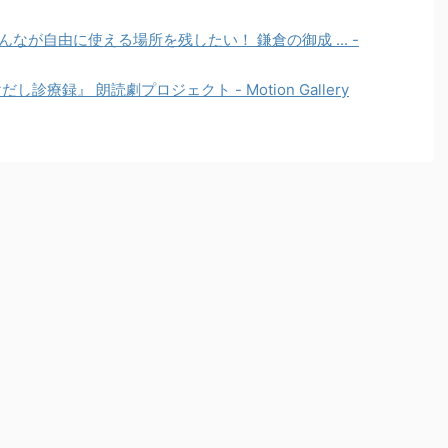
にみんなが自由に使える場所を残したい！ 鎌倉の御成 ... -
診療録』 朗読劇プロジェクト - Motion Gallery