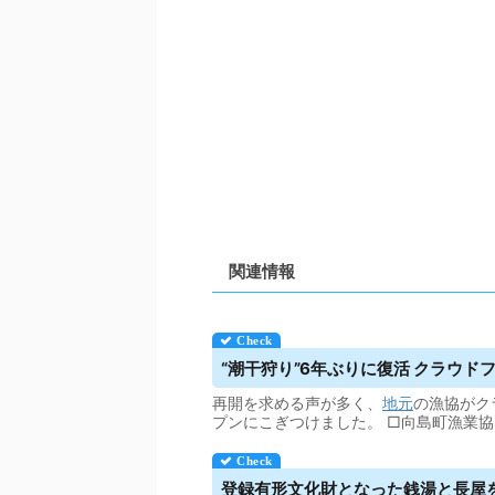
関連情報
“潮干狩り”6年ぶりに復活
クラウド
再開を求める声が多く、
地元
の漁協がク
プンにこぎつけました。 □向島町漁業協同
登録有形文化財となった銭湯と長屋を地