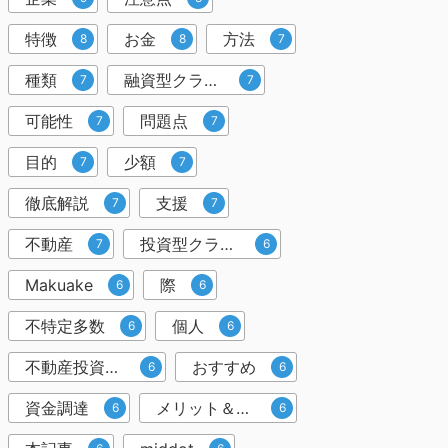
特徴
お金
方法
8
8
7
種類
融資型クラウドファンディング
7
7
可能性
問題点
7
7
目的
少額
7
7
徹底解説
支援
7
7
不動産
投資型クラウドファンディング
7
6
Makuake
際
6
6
不特定多数
個人
6
6
不動産投資クラウドファンディング
おすすめ
6
6
資金調達
メリット＆デメリット
6
6