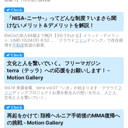
「NISA‐ニーサ‐」ってどんな制度？いまさら聞
けないメリット＆
デメリット
を解説！
iDeCoの加入69歳まで検討【3分でわかる】メリット・デメリッ
ト. LIMO 10/24(月) 6:52 ... 「クラウド
ファン
ディング」で存在感
増す
不動産
投資の新星.
文化と人を繋いでいく。 フリーマガジン
terra（テッラ）への応援をお願いします！ -
Motion Gallery
Vol.19 来週金曜、terra vol.07『いき』が始まります - クラウド
フ
ァン
ディングプロジェクトお酒を創る人の想いを伝え、人と人、
文化と人を繋いでいく。
再起をかけて: 頚椎ヘルニア手術後のMMA復帰へ
の挑戦 - Motion Gallery