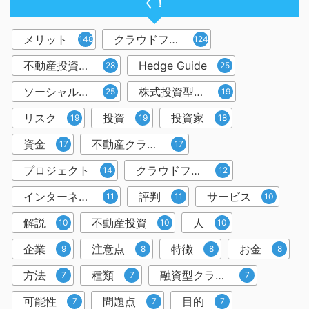
く！
メリット
クラウドファンディング
148
124
不動産投資型クラウドファンディング
Hedge Guide
28
25
ソーシャルレンディング
株式投資型クラウドファンディング
25
19
リスク
投資
投資家
19
19
18
資金
不動産クラウドファンディング
17
17
プロジェクト
クラウドファンディング投資
14
12
インターネット
評判
サービス
11
11
10
解説
不動産投資
人
10
10
10
企業
注意点
特徴
お金
9
8
8
8
方法
種類
融資型クラウドファンディング
7
7
7
可能性
問題点
目的
7
7
7