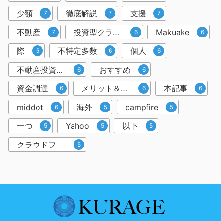
少額
徹底解説
支援
7
7
7
不動産
投資型クラウドファンディング
Makuake
7
6
6
際
不特定多数
個人
6
6
6
不動産投資クラウドファンディング
おすすめ
6
6
資金調達
メリット＆デメリット
本記事
6
6
6
middot
海外
campfire
6
5
5
一つ
Yahoo
以下
5
5
5
クラウドファンディングサービス
5