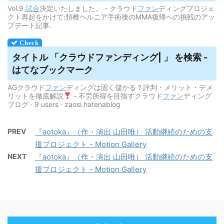
Vol.9
試合
決定いたしました。 - クラウド
ファン
ディングプロジェ
クト再起をかけて:頚椎ヘルニア手術後のMMA復帰への挑戦のアッ
プデート記事.
タイトル 「
クラウドファンディング
| 」 を検索 -
はてなブックマーク
AGクラウド
ファン
ディングは固く儲かる？評判・メリット・デメ
リットを徹底解説
- 不労所得を目指すクラウド
ファン
ディング
ブログ · 9 users · zaosi.hatenablog
PREV
『aotoka』（作・演出 山田唯） 活動継続のための支
援プロジェクト - Motion Gallery
NEXT
『aotoka』（作・演出 山田唯） 活動継続のための支
援プロジェクト - Motion Gallery