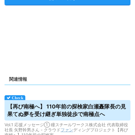
関連情報
【再び南極へ】 110年前の探検家白瀬矗隊長の見
果てぬ夢を受け継ぎ単独徒歩で南極点へ
Vol.1 応援メッセージ① 瞳スチールワークス株式会社 代表取締役
社長 矢野幹男さん - クラウド
ファン
ディングプロジェクト【再び
南極へ】110年前の探検家