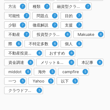
方法
種類
融資型クラウドファンディング
7
7
7
可能性
問題点
目的
7
7
7
少額
徹底解説
支援
7
7
7
不動産
投資型クラウドファンディング
Makuake
7
6
6
際
不特定多数
個人
6
6
6
不動産投資クラウドファンディング
おすすめ
6
6
資金調達
メリット＆デメリット
本記事
6
6
6
middot
海外
campfire
6
5
5
一つ
Yahoo
以下
5
5
5
クラウドファンディングサービス
5