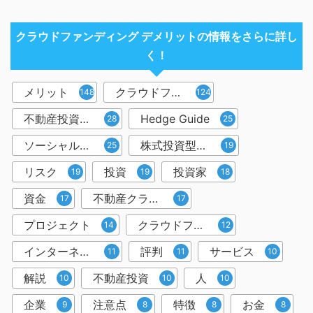
クラウドファンディング デメリットの情報をさらに詳し
く！
メリット
クラウドファンディング
148
124
不動産投資型クラウドファンディング
Hedge Guide
28
25
ソーシャルレンディング
株式投資型クラウドファンディング
25
19
リスク
投資
投資家
19
19
18
資金
不動産クラウドファンディング
17
17
プロジェクト
クラウドファンディング投資
14
12
インターネット
評判
サービス
11
11
10
解説
不動産投資
人
10
10
10
企業
注意点
特徴
お金
9
8
8
8