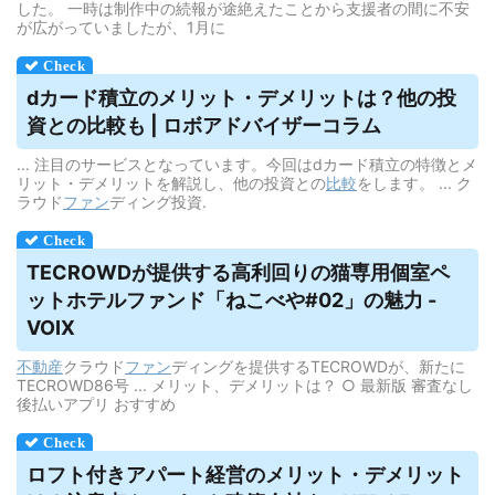
した。 一時は制作中の続報が途絶えたことから支援者の間に不安
が広がっていましたが、1月に
dカード積立のメリット・
デメリット
は？他の投
資との比較も | ロボアドバイザーコラム
... 注目のサービスとなっています。今回はdカード積立の特徴とメ
リット・デメリットを解説し、他の投資との
比較
をします。 ... ク
ラウド
ファン
ディング投資.
TECROWDが提供する高利回りの猫専用個室ペ
ットホテルファンド「ねこべや#02」の魅力 -
VOIX
不動産
クラウド
ファン
ディングを提供するTECROWDが、新たに
TECROWD86号 ... メリット、デメリットは？ ○ 最新版 審査なし
後払いアプリ おすすめ
ロフト付きアパート経営のメリット・
デメリット