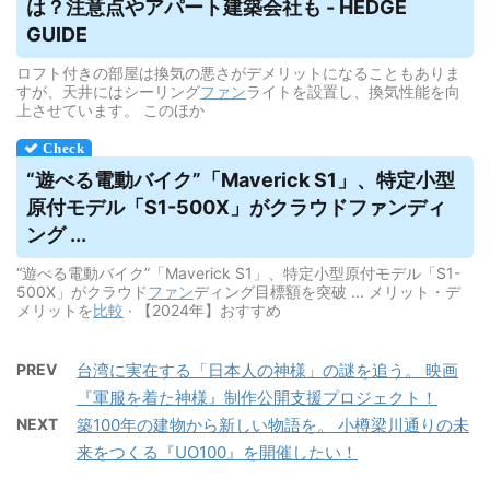
は？注意点やアパート建築会社も - HEDGE
GUIDE
ロフト付きの部屋は換気の悪さがデメリットになることもありま
すが、天井にはシーリング
ファン
ライトを設置し、換気性能を向
上させています。 このほか
“遊べる電動バイク”「Maverick S1」、特定小型
原付モデル「S1-500X」が
クラウドファンディ
ング
...
“遊べる電動バイク”「Maverick S1」、特定小型原付モデル「S1-
500X」がクラウド
ファン
ディング目標額を突破 ... メリット・デ
メリットを
比較
· 【2024年】おすすめ
PREV
台湾に実在する「日本人の神様」の謎を追う。 映画
『軍服を着た神様』制作公開支援プロジェクト！
NEXT
築100年の建物から新しい物語を。 小樽梁川通りの未
来をつくる『UO100』を開催したい！