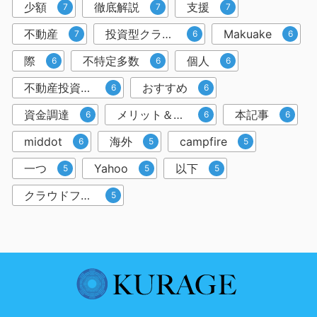
少額
徹底解説
支援
7
7
7
不動産
投資型クラウドファンディング
Makuake
7
6
6
際
不特定多数
個人
6
6
6
不動産投資クラウドファンディング
おすすめ
6
6
資金調達
メリット＆デメリット
本記事
6
6
6
middot
海外
campfire
6
5
5
一つ
Yahoo
以下
5
5
5
クラウドファンディングサービス
5