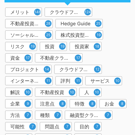
メリット
クラウドファンディング
148
124
不動産投資型クラウドファンディング
Hedge Guide
28
25
ソーシャルレンディング
株式投資型クラウドファンディング
25
19
リスク
投資
投資家
19
19
18
資金
不動産クラウドファンディング
17
17
プロジェクト
クラウドファンディング投資
14
12
インターネット
評判
サービス
11
11
10
解説
不動産投資
人
10
10
10
企業
注意点
特徴
お金
9
8
8
8
方法
種類
融資型クラウドファンディング
7
7
7
可能性
問題点
目的
7
7
7