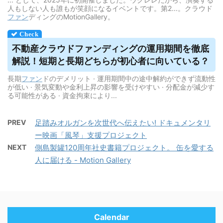
人もしない人も誰もが笑顔になるイベントです。第2...。クラウド
ファン
ディングのMotionGallery。
不動産
クラウドファンディング
の運用期間を徹底
解説！短期と長期どちらが初心者に向いている？
長期
ファン
ドのデメリット · 運用期間中の途中解約ができず流動性
が低い · 景気変動や金利上昇の影響を受けやすい · 分配金が減少す
る可能性がある · 資金拘束により...
PREV
足踏みオルガンを次世代へ伝えたい! ドキュメンタリ
ー映画「風琴」支援プロジェクト
NEXT
側島製罐120周年社史書籍プロジェクト。 缶を愛する
人に届ける - Motion Gallery
Calendar