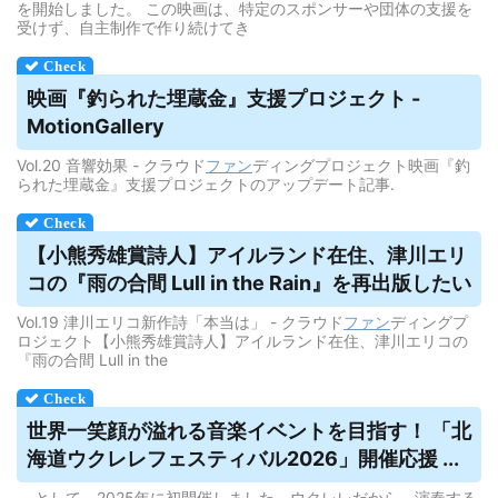
を開始しました。 この映画は、特定のスポンサーや団体の支援を
受けず、自主制作で作り続けてき
映画『釣られた埋蔵金』支援プロジェクト -
MotionGallery
Vol.20 音響効果 - クラウド
ファン
ディングプロジェクト映画『釣
られた埋蔵金』支援プロジェクトのアップデート記事.
【小熊秀雄賞詩人】アイルランド在住、津川エリ
コの『雨の合間 Lull in the Rain』を再出版したい
Vol.19 津川エリコ新作詩「本当は」 - クラウド
ファン
ディングプ
ロジェクト【小熊秀雄賞詩人】アイルランド在住、津川エリコの
『雨の合間 Lull in the
世界一笑顔が溢れる音楽イベントを目指す！ 「北
海道ウクレレフェスティバル2026」開催応援 ...
... として、2025年に初開催しました。ウクレレだから、演奏する